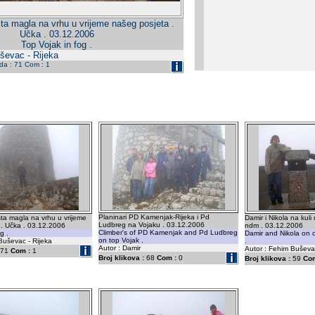
ta magla na vrhu u vrijeme našeg posjeta .
Učka . 03.12.2006
Top Vojak in fog .
ševac - Rijeka
eda : 71 Com : 1
Planinari PD Kamenjak-Rijeka i Pd
ta magla na vrhu u vrijeme
Damir i Nikola na kuli
Ludbreg na Vojaku . 03.12.2006
 . Učka . 03.12.2006
ndm . 03.12.2006
Climber's of PD Kamenjak and Pd Ludbreg
g .
Damir and Nikola on c
on top Vojak .
Buševac - Rijeka
.
Autor : Damir
Autor : Fehim Buševac
71
Com :
1
Broj klikova :
68
Com :
0
Broj klikova :
59
Com