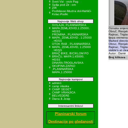
Sveti Vid - otok Pag
Spilja pod Zir - om
ZIR
Podkilavac-Mudna dol-Hahlići-
Kolac-Podki
Najnovije Web shop
SVILAJA, PLANINARSKA
MAPA ZEMLJOVID,1:25000,
Oznaka smjero
HGSS
Obruč, Risnjak,
PROMINA , PLANINARSKA
Rajinac, Triglav
MAPA, ZEMLJOVID , 1:25000
lijepa vremena
, HGSS
Marked directi
OTOK RAB , PLANINARSKA
Obruc, Risnjak,
MAPA, ZEMLJOVID, 1:25000
Rajinac, Trigla
, HGSS
visible's at cle
BRAČ BIKE, BICIKLOM PO
Autor : Damir
BRAČU, MAPA 1:45000,
Broj klikova :
HGSS
DINARA-TROGLAVSKA
SKUPINA-ZAPAD
,PLANINARSKA
MAPA,1:25000
Najnovije kampovi
admin1
camp mlaska
CAMP SEGET
CAMP VRANJICA
BELVEDERE
Diana & Josip
Interesantni linkovi
Planinarski forum
Destinacije po gledanosti