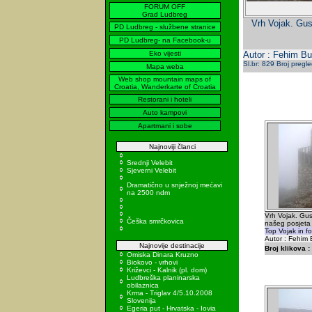
FORUM OFF
Grad Ludbreg
Vrh Vojak. Gus
PD Ludbreg - službene stranice
PD Ludbreg- na Facebook-u
Eko vijesti
Autor : Fehim Bu
Sl.br: 829 Broj pregl
Mapa weba
Web shop mountain maps of
Croatia, Wanderkarte of Croatia
Restorani i hoteli
Auto kampovi
Apartmani i sobe
Najnoviji članci
Srednji Velebit
Sjeverni Velebit
Dramatično u snježnoj mećavi
na 2500 ndm
Vrh Vojak. Gus
Češka smrčkovica
našeg posjeta
Top Vojak in fo
Autor : Fehim 
Najnovije destinacije
Broj klikova :
Omiska Dinara Kruzno
Biokovo - vrhovi
Križevci - Kalnik (pl. dom)
Ludbreška planinarska
obilaznica
Krma - Triglav 4/5.10.2008
Slovenija
Egeria put - Hrvatska - Iovia