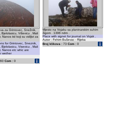
Mjesto na Vojaku sa planinarskim suhim
va za Grintovec, Snežnik,
žigom . 1396 ndm .
 Bjelolasicu, Viševicu , Mali
Place with signet for journal on Vojak .
, Nanos itd koji su vidljivi za
Autor : Fehim Buševac - Rijeka
 .
ons for Grintovec, Sneznik,
Broj klikova :
73
Com :
0
 Bjelolasicu, Visevicu , Mali
v, Nanos etc whic are
ar wether
60
Com :
0