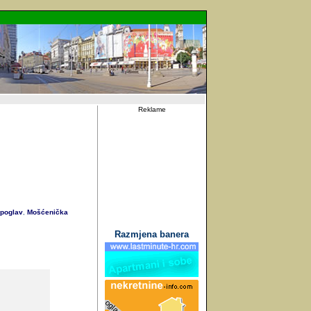
Reklame
poglav
Mošćenička
,
Razmjena banera