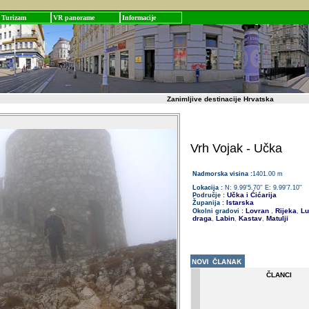
Turizam
VR panorame
Informacije
Zanimljive destinacije Hrvatska
Vrh Vojak - Učka
Nadmorska visina :
1401.00 m
Lokacija :
N: 9.99'5.70'' E: 9.99'7.10''
Učka i Ćićarija
Područje :
Istarska
Županija :
Lovran
Rijeka
Lu
Okolni gradovi :
,
,
draga
Labin
Kastav
Matulji
,
,
,
ČLANCI