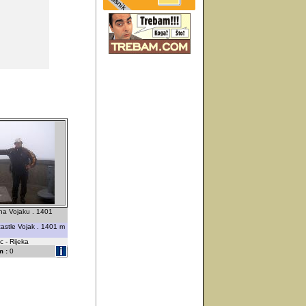
 na Vojaku . 1401
astle Vojak . 1401 m
 - Rijeka
 :
0