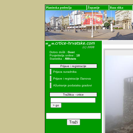
Planinska područja
Županije
Baza slika
Dobro došli :
Gost
Posjetitelja online :
18
Statistika :
AWstats
Prijave i registracije
Prijava suradnika
Prijave i registracije članova
Ažuriranje podataka gradovi
Tražilica - crtice