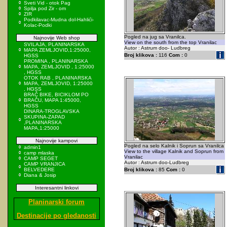
Sveti Vid - otok Pag
Spilja pod Zir - om
ZIR
Podkilavac-Mudna dol-Hahlići-
Kolac-Podki
Pogled na jug sa Vranilca.
Najnovije Web shop
View on the south from the top Vranilac
SVILAJA, PLANINARSKA
Autor : Astrum doo- Ludbreg
MAPA ZEMLJOVID,1:25000,
Broj klikova :
116
Com :
0
HGSS
PROMINA , PLANINARSKA
MAPA, ZEMLJOVID , 1:25000
, HGSS
OTOK RAB , PLANINARSKA
MAPA, ZEMLJOVID, 1:25000
, HGSS
BRAČ BIKE, BICIKLOM PO
BRAČU, MAPA 1:45000,
HGSS
DINARA-TROGLAVSKA
SKUPINA-ZAPAD
,PLANINARSKA
MAPA,1:25000
Najnovije kampovi
Pogled na selo Kalnik i Soprun sa Vranilca
admin1
View to the village Kalnik and Soprun from
camp mlaska
Vranilac
CAMP SEGET
Autor : Astrum doo-Ludbreg
CAMP VRANJICA
BELVEDERE
Broj klikova :
85
Com :
0
Diana & Josip
Interesantni linkovi
Planinarski forum
Destinacije po gledanosti