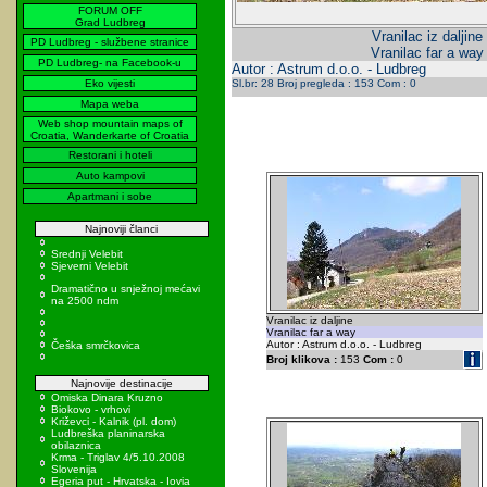
FORUM OFF
Grad Ludbreg
Vranilac iz daljine
PD Ludbreg - službene stranice
Vranilac far a way
PD Ludbreg- na Facebook-u
Autor : Astrum d.o.o. - Ludbreg
Eko vijesti
Sl.br: 28 Broj pregleda : 153 Com : 0
Mapa weba
Web shop mountain maps of
Croatia, Wanderkarte of Croatia
Restorani i hoteli
Auto kampovi
Apartmani i sobe
Najnoviji članci
Srednji Velebit
Sjeverni Velebit
Dramatično u snježnoj mećavi
na 2500 ndm
Vranilac iz daljine
Vranilac far a way
Autor : Astrum d.o.o. - Ludbreg
Češka smrčkovica
Broj klikova :
153
Com :
0
Najnovije destinacije
Omiska Dinara Kruzno
Biokovo - vrhovi
Križevci - Kalnik (pl. dom)
Ludbreška planinarska
obilaznica
Krma - Triglav 4/5.10.2008
Slovenija
Egeria put - Hrvatska - Iovia