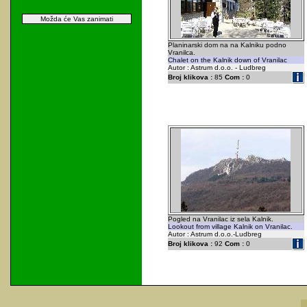
Možda će Vas zanimati
Planinarski dom na na Kalniku podno
Vranilca.
Chalet on the Kalnik down of Vranilac
Autor : Astrum d.o.o. - Ludbreg
Broj klikova :
85
Com :
0
Pogled na Vranilac iz sela Kalnik.
Lookout from village Kalnik on Vranilac.
Autor : Astrum d.o.o.-Ludbreg
Broj klikova :
92
Com :
0