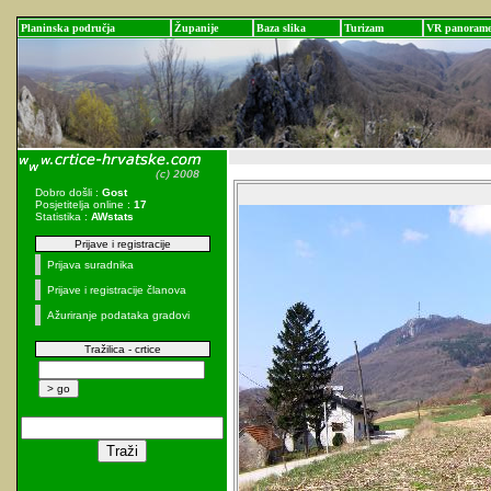
Planinska područja
Županije
Baza slika
Turizam
VR panoram
Dobro došli :
Gost
Posjetitelja online :
17
Statistika :
AWstats
Prijave i registracije
Prijava suradnika
Prijave i registracije članova
Ažuriranje podataka gradovi
Tražilica - crtice