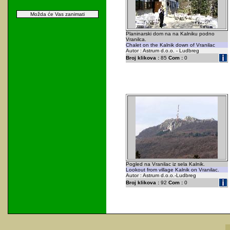
Možda će Vas zanimati
Planinarski dom na na Kalniku podno
Vranilca.
Chalet on the Kalnik down of Vranilac
Autor : Astrum d.o.o. - Ludbreg
Broj klikova :
85
Com :
0
Pogled na Vranilac iz sela Kalnik.
Lookout from village Kalnik on Vranilac.
Autor : Astrum d.o.o.-Ludbreg
Broj klikova :
92
Com :
0