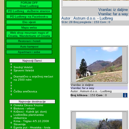
FORUM OFF
Grad Ludbreg
Vranilac iz daljine
PD Ludbreg - službene stranice
Vranilac far a way
PD Ludbreg- na Facebook-u
Autor : Astrum d.o.o. - Ludbreg
Eko vijesti
Sl.br: 28 Broj pregleda : 153 Com : 0
Mapa weba
Web shop mountain maps of
Croatia, Wanderkarte of Croatia
Restorani i hoteli
Auto kampovi
Apartmani i sobe
Najnoviji članci
Srednji Velebit
Sjeverni Velebit
Dramatično u snježnoj mećavi
na 2500 ndm
Vranilac iz daljine
Vranilac far a way
Autor : Astrum d.o.o. - Ludbreg
Češka smrčkovica
Broj klikova :
153
Com :
0
Najnovije destinacije
Omiska Dinara Kruzno
Biokovo - vrhovi
Križevci - Kalnik (pl. dom)
Ludbreška planinarska
obilaznica
Krma - Triglav 4/5.10.2008
Slovenija
Egeria put - Hrvatska - Iovia