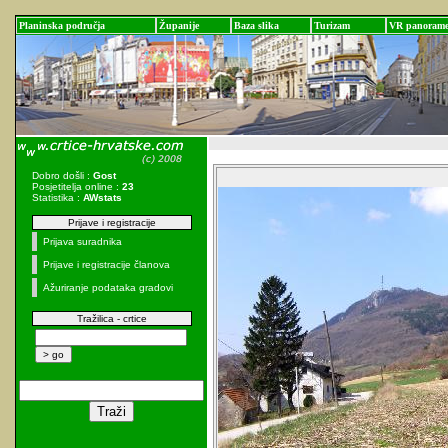
Planinska područja
Županije
Baza slika
Turizam
VR panoram
Dobro došli :
Gost
Posjetitelja online :
23
Statistika :
AWstats
Prijave i registracije
Prijava suradnika
Prijave i registracije članova
Ažuriranje podataka gradovi
Tražilica - crtice