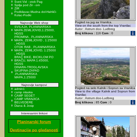
Sveti Vid - otok Pag
Spilja pod Zir - om
ZIR
Podkilavac-Mudna dol-Hahlići-
Kolac-Podki
Pogled na jug sa Vranilca.
Najnovije Web shop
View on the south from the top Vranilac
SVILAJA, PLANINARSKA
Autor : Astrum doo- Ludbreg
MAPA ZEMLJOVID,1:25000,
Broj klikova :
116
Com :
0
HGSS
PROMINA , PLANINARSKA
MAPA, ZEMLJOVID , 1:25000
, HGSS
OTOK RAB , PLANINARSKA
MAPA, ZEMLJOVID, 1:25000
, HGSS
BRAČ BIKE, BICIKLOM PO
BRAČU, MAPA 1:45000,
HGSS
DINARA-TROGLAVSKA
SKUPINA-ZAPAD
,PLANINARSKA
MAPA,1:25000
Najnovije kampovi
Pogled na selo Kalnik i Soprun sa Vranilca
admin1
View to the village Kalnik and Soprun from
camp mlaska
Vranilac
CAMP SEGET
Autor : Astrum doo-Ludbreg
CAMP VRANJICA
BELVEDERE
Broj klikova :
85
Com :
0
Diana & Josip
Interesantni linkovi
Planinarski forum
Destinacije po gledanosti