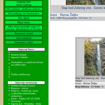
FORUM OFF
Grad Ludbreg
Slap kod Zelenog vira . Gorski k
PD Ludbreg - službene stranice
PD Ludbreg- na Facebook-u
Autor : Remar Željko
Eko vijesti
Sl.br: 1389 Broj pregleda : 63 Com : 0
Mapa weba
Web shop mountain maps of
Croatia, Wanderkarte of Croatia
Restorani i hoteli
Auto kampovi
Apartmani i sobe
Najnoviji članci
Srednji Velebit
Sjeverni Velebit
Dramatično u snježnoj mećavi
na 2500 ndm
Češka smrčkovica
Slap kod Zelenog vira . Gors
Skrad .
Najnovije destinacije
Autor : Remar Željko
Omiska Dinara Kruzno
Broj klikova :
63
Com :
0
Biokovo - vrhovi
Križevci - Kalnik (pl. dom)
Ludbreška planinarska
obilaznica
Krma - Triglav 4/5.10.2008
Slovenija
Egeria put - Hrvatska - Iovia