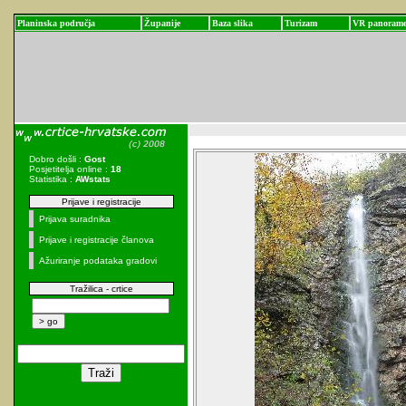
Planinska područja
Županije
Baza slika
Turizam
VR panoram
Dobro došli :
Gost
Posjetitelja online :
18
Statistika :
AWstats
Prijave i registracije
Prijava suradnika
Prijave i registracije članova
Ažuriranje podataka gradovi
Tražilica - crtice