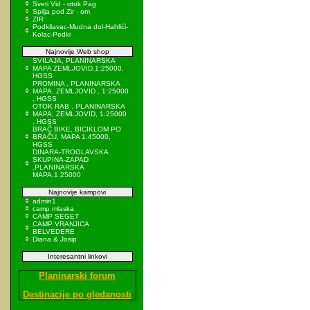
Sveti Vid - otok Pag
Spilja pod Zir - om
ZIR
Podkilavac-Mudna dol-Hahlići-
Kolac-Podki
Najnovije Web shop
SVILAJA, PLANINARSKA
MAPA ZEMLJOVID,1:25000,
HGSS
PROMINA , PLANINARSKA
MAPA, ZEMLJOVID , 1:25000
, HGSS
OTOK RAB , PLANINARSKA
MAPA, ZEMLJOVID, 1:25000
, HGSS
BRAČ BIKE, BICIKLOM PO
BRAČU, MAPA 1:45000,
HGSS
DINARA-TROGLAVSKA
SKUPINA-ZAPAD
,PLANINARSKA
MAPA,1:25000
Najnovije kampovi
admin1
camp mlaska
CAMP SEGET
CAMP VRANJICA
BELVEDERE
Diana & Josip
Interesantni linkovi
Planinarski forum
Destinacije po gledanosti