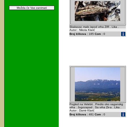
Možda će Vas zanimati
Skakavac malo ispod vrha ZIR . Lika .
Autor : Nikola Klarić
Broj klikova :
185
Com :
0
Pogled na Velebit . Predio oko vaganskg
vrha . Jugozapad . Sa vrha Zir-a . Lika .
Autor : Damir Klarić
Broj klikova :
481
Com :
0