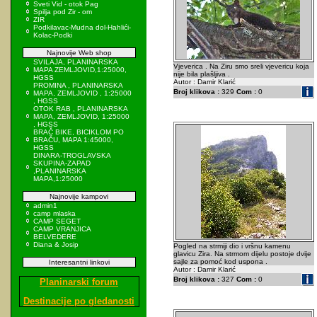
Sveti Vid - otok Pag
Spilja pod Zir - om
ZIR
Podkilavac-Mudna dol-Hahlići-
Kolac-Podki
Najnovije Web shop
SVILAJA, PLANINARSKA
Vjeverica . Na Ziru smo sreli vjevericu koja
MAPA ZEMLJOVID,1:25000,
nije bila plašljiva .
HGSS
Autor : Damir Klarić
PROMINA , PLANINARSKA
Broj klikova :
329
Com :
0
MAPA, ZEMLJOVID , 1:25000
, HGSS
OTOK RAB , PLANINARSKA
MAPA, ZEMLJOVID, 1:25000
, HGSS
BRAČ BIKE, BICIKLOM PO
BRAČU, MAPA 1:45000,
HGSS
DINARA-TROGLAVSKA
SKUPINA-ZAPAD
,PLANINARSKA
MAPA,1:25000
Najnovije kampovi
admin1
camp mlaska
CAMP SEGET
CAMP VRANJICA
BELVEDERE
Diana & Josip
Pogled na strmiji dio i vršnu kamenu
glavicu Zira. Na strmom dijelu postoje dvije
sajle za pomoć kod uspona .
Interesantni linkovi
Autor : Damir Klarić
Broj klikova :
327
Com :
0
Planinarski forum
Destinacije po gledanosti