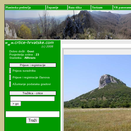
Planinska područja
Županije
Baza slika
Turizam
VR panoram
Dobro došli :
Gost
Posjetitelja online :
23
Statistika :
AWstats
Prijave i registracije
Prijava suradnika
Prijave i registracije članova
Ažuriranje podataka gradovi
Tražilica - crtice