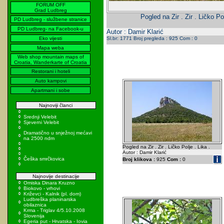
FORUM OFF
Grad Ludbreg
Pogled na Zir . Zir . Ličko Pol
PD Ludbreg - službene stranice
PD Ludbreg- na Facebook-u
Autor : Damir Klarić
Eko vijesti
Sl.br: 1771 Broj pregleda : 925 Com : 0
Mapa weba
Web shop mountain maps of
Croatia, Wanderkarte of Croatia
Restorani i hoteli
Auto kampovi
Apartmani i sobe
Najnoviji članci
Srednji Velebit
Sjeverni Velebit
Dramatično u snježnoj mećavi
na 2500 ndm
Pogled na Zir . Zir . Ličko Polje . Lika .
Autor : Damir Klarić
Češka smrčkovica
Broj klikova :
925
Com :
0
Najnovije destinacije
Omiska Dinara Kruzno
Biokovo - vrhovi
Križevci - Kalnik (pl. dom)
Ludbreška planinarska
obilaznica
Krma - Triglav 4/5.10.2008
Slovenija
Egeria put - Hrvatska - Iovia