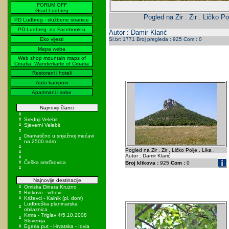
FORUM OFF
Grad Ludbreg
Pogled na Zir . Zir . Ličko Pol
PD Ludbreg - službene stranice
PD Ludbreg- na Facebook-u
Autor : Damir Klarić
Eko vijesti
Sl.br: 1771 Broj pregleda : 925 Com : 0
Mapa weba
Web shop mountain maps of
Croatia, Wanderkarte of Croatia
Restorani i hoteli
Auto kampovi
Apartmani i sobe
Najnoviji članci
Srednji Velebit
Sjeverni Velebit
Dramatično u snježnoj mećavi
na 2500 ndm
Pogled na Zir . Zir . Ličko Polje . Lika .
Autor : Damir Klarić
Češka smrčkovica
Broj klikova :
925
Com :
0
Najnovije destinacije
Omiska Dinara Kruzno
Biokovo - vrhovi
Križevci - Kalnik (pl. dom)
Ludbreška planinarska
obilaznica
Krma - Triglav 4/5.10.2008
Slovenija
Egeria put - Hrvatska - Iovia