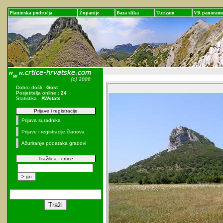
Planinska područja
Županije
Baza slika
Turizam
VR panoram
Dobro došli :
Gost
Posjetitelja online :
24
Statistika :
AWstats
Prijave i registracije
Prijava suradnika
Prijave i registracije članova
Ažuriranje podataka gradovi
Tražilica - crtice