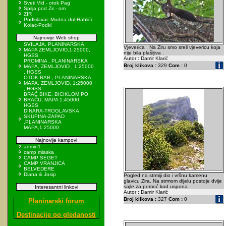
Sveti Vid - otok Pag
Spilja pod Zir - om
ZIR
Podkilavac-Mudna dol-Hahlići-
Kolac-Podki
Najnovije Web shop
SVILAJA, PLANINARSKA
Vjeverica . Na Ziru smo sreli vjevericu koja
MAPA ZEMLJOVID,1:25000,
nije bila plašljiva .
HGSS
Autor : Damir Klarić
PROMINA , PLANINARSKA
Broj klikova :
329
Com :
0
MAPA, ZEMLJOVID , 1:25000
, HGSS
OTOK RAB , PLANINARSKA
MAPA, ZEMLJOVID, 1:25000
, HGSS
BRAČ BIKE, BICIKLOM PO
BRAČU, MAPA 1:45000,
HGSS
DINARA-TROGLAVSKA
SKUPINA-ZAPAD
,PLANINARSKA
MAPA,1:25000
Najnovije kampovi
admin1
camp mlaska
CAMP SEGET
CAMP VRANJICA
BELVEDERE
Diana & Josip
Pogled na strmiji dio i vršnu kamenu
glavicu Zira. Na strmom dijelu postoje dvije
sajle za pomoć kod uspona .
Interesantni linkovi
Autor : Damir Klarić
Broj klikova :
327
Com :
0
Planinarski forum
Destinacije po gledanosti