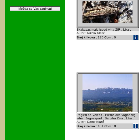
Možda će Vas zanimati
Skakavac malo ispod vrha ZIR . Lika .
Autor : Nikola Klarić
Broj klikova :
185
Com :
0
Pogled na Velebit . Predio oko vaganskg
vrha . Jugozapad . Sa vrha Zir-a . Lika .
Autor : Damir Klarić
Broj klikova :
481
Com :
0