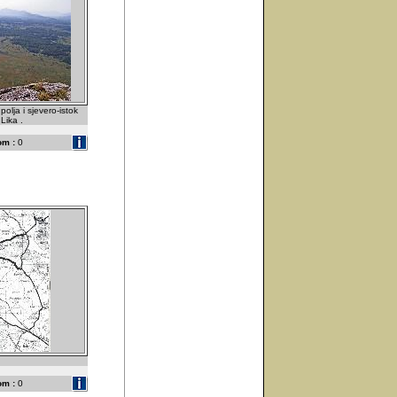
olja i sjevero-istok
 Lika .
om :
0
om :
0