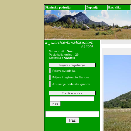
Planinska područja
Županije
Baza slika
Dobro došli :
Gost
Posjetitelja online :
20
Statistika :
AWstats
Prijave i registracije
Prijava suradnika
Prijave i registracije članova
Ažuriranje podataka gradovi
Tražilica - crtice