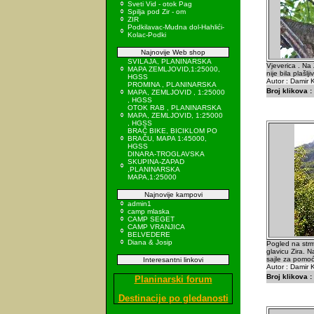
Sveti Vid - otok Pag
Spilja pod Zir - om
ZIR
Podkilavac-Mudna dol-Hahlići-
Kolac-Podki
Najnovije Web shop
SVILAJA, PLANINARSKA
Vjeverica . Na 
MAPA ZEMLJOVID,1:25000,
nije bila plašlji
HGSS
Autor : Damir K
PROMINA , PLANINARSKA
Broj klikova :
MAPA, ZEMLJOVID , 1:25000
, HGSS
OTOK RAB , PLANINARSKA
MAPA, ZEMLJOVID, 1:25000
, HGSS
BRAČ BIKE, BICIKLOM PO
BRAČU, MAPA 1:45000,
HGSS
DINARA-TROGLAVSKA
SKUPINA-ZAPAD
,PLANINARSKA
MAPA,1:25000
Najnovije kampovi
admin1
camp mlaska
CAMP SEGET
CAMP VRANJICA
BELVEDERE
Diana & Josip
Pogled na strm
glavicu Zira. N
sajle za pomo
Interesantni linkovi
Autor : Damir K
Broj klikova :
Planinarski forum
Destinacije po gledanosti