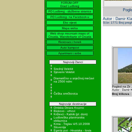
FORUM OFF
Grad Ludbreg
Pogle
PD Ludbreg - službene stranice
PD Ludbreg- na Facebook-u
Autor : Damir Kla
Eko vijesti
Sl.br: 1771 Broj preg
Mapa weba
Web shop mountain maps of
Croatia, Wanderkarte of Croatia
Restorani i hoteli
Auto kampovi
Apartmani i sobe
Najnoviji članci
Srednji Velebit
Sjeverni Velebit
Dramatično u snježnoj mećavi
na 2500 ndm
Pogled na Zir . 
Autor : Damir K
Češka smrčkovica
Broj klikova :
Najnovije destinacije
Omiska Dinara Kruzno
Biokovo - vrhovi
Križevci - Kalnik (pl. dom)
Ludbreška planinarska
obilaznica
Krma - Triglav 4/5.10.2008
Slovenija
Egeria put - Hrvatska - Iovia