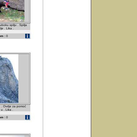
boku spilju . Spilja
lje . Lika .
om :
0
a . Ovdje za pomoć
 u . Lika .
om :
0