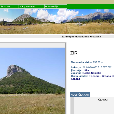
Turizam
VR panorame
Informacije
Zanimljive destinacije Hrvatska
ZIR
Nadmorska visina :
852.00 m
Lokacija :
N: 0.00'0.00'' E: 0.00'0.00''
Lika
Područje :
Ličko-Senjska
Županija :
Gospić
Gračac
S
Okolni gradovi :
,
,
Gračac
ČLANCI