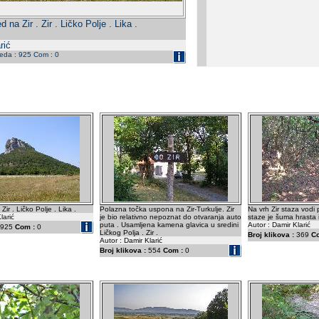
d na Zir . Zir . Ličko Polje . Lika .
rić
leda : 925 Com : 0
Zir . Ličko Polje . Lika .
Polazna točka uspona na Zir-Turkulje. Zir
Na vrh Zir staza vodi 
larić
je bio relativno nepoznat do otvaranja auto
staze je šuma hrasta i 
puta . Usamljena kamena glavica u sredini
Autor : Damir Klarić
925
Com :
0
Ličkog Polja . Zir .
Broj klikova :
369
C
Autor : Damir Klarić
Broj klikova :
554
Com :
0