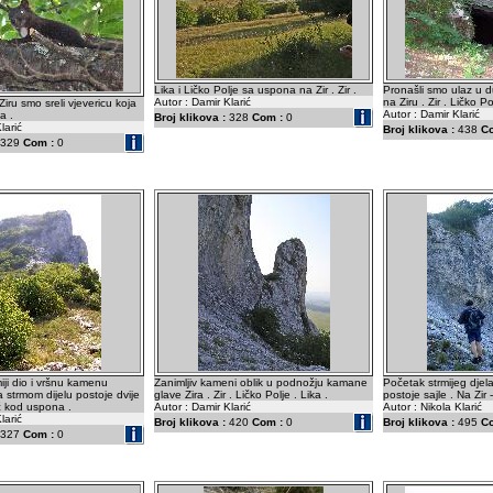
Lika i Ličko Polje sa uspona na Zir . Zir .
Pronašli smo ulaz u du
Autor : Damir Klarić
na Ziru . Zir . Ličko Po
Ziru smo sreli vjevericu koja
Autor : Damir Klarić
va .
Broj klikova :
328
Com :
0
larić
Broj klikova :
438
C
329
Com :
0
iji dio i vršnu kamenu
Zanimljiv kameni oblik u podnožju kamane
Početak strmijeg djel
a strmom dijelu postoje dvije
glave Zira . Zir . Ličko Polje . Lika .
postoje sajle . Na Zir -
ć kod uspona .
Autor : Damir Klarić
Autor : Nikola Klarić
larić
Broj klikova :
420
Com :
0
Broj klikova :
495
C
327
Com :
0