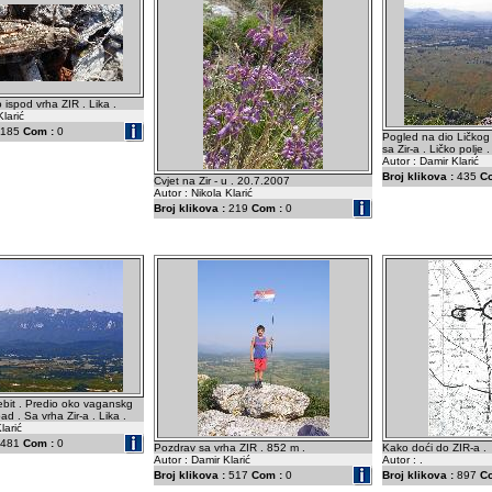
ispod vrha ZIR . Lika .
Klarić
185
Com :
0
Pogled na dio Ličkog p
sa Zir-a . Ličko polje .
Autor : Damir Klarić
Broj klikova :
435
C
Cvjet na Zir - u . 20.7.2007
Autor : Nikola Klarić
Broj klikova :
219
Com :
0
bit . Predio oko vaganskg
d . Sa vrha Zir-a . Lika .
larić
481
Com :
0
Pozdrav sa vrha ZIR . 852 m .
Kako doći do ZIR-a .
Autor : Damir Klarić
Autor : .
Broj klikova :
517
Com :
0
Broj klikova :
897
C