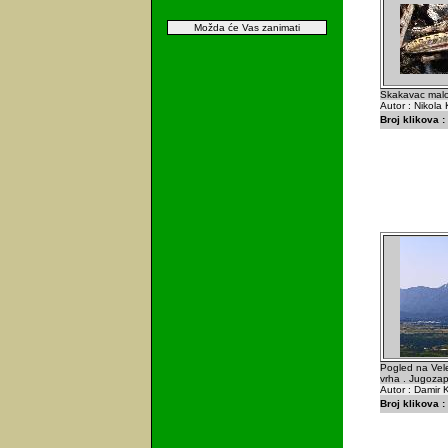
Možda će Vas zanimati
Skakavac malo 
Autor : Nikola 
Broj klikova :
Pogled na Vele
vrha . Jugozapa
Autor : Damir K
Broj klikova :