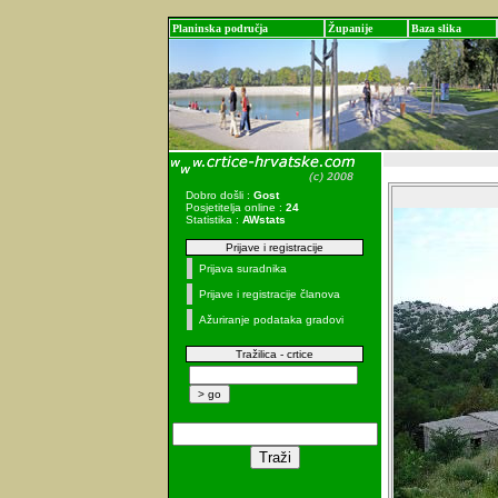
Planinska područja
Županije
Baza slika
Dobro došli :
Gost
Posjetitelja online :
24
Statistika :
AWstats
Prijave i registracije
Prijava suradnika
Prijave i registracije članova
Ažuriranje podataka gradovi
Tražilica - crtice