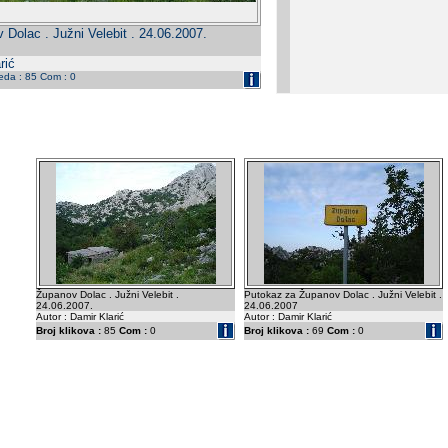
 Dolac . Južni Velebit . 24.06.2007.
rić
leda : 85 Com : 0
Županov Dolac . Južni Velebit .
Putokaz za Županov Dolac . Južni Velebit .
24.06.2007.
24.06.2007
Autor : Damir Klarić
Autor : Damir Klarić
Broj klikova :
85
Com :
0
Broj klikova :
69
Com :
0