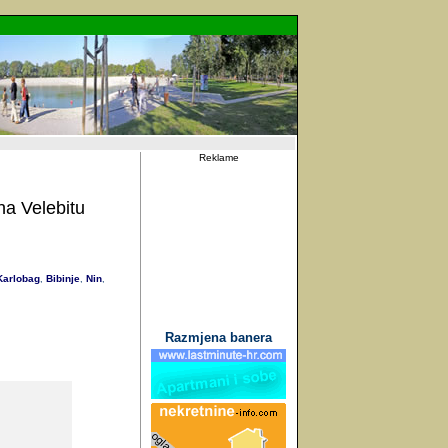
Reklame
a Velebitu
arlobag
Bibinje
Nin
,
,
,
Razmjena banera