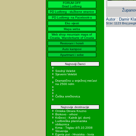
FORUM OFF
Grad Ludbreg
Županov
PD Ludbreg - službene stranice
PD Ludbreg- na Facebook-u
Autor : Damir Kla
Eko vijesti
Sl.br: 1123 Broj preg
Mapa weba
Web shop mountain maps of
Croatia, Wanderkarte of Croatia
Restorani i hoteli
Auto kampovi
Apartmani i sobe
Najnoviji članci
Srednji Velebit
Sjeverni Velebit
Dramatično u snježnoj mećavi
na 2500 ndm
Češka smrčkovica
Najnovije destinacije
Omiska Dinara Kruzno
Biokovo - vrhovi
Križevci - Kalnik (pl. dom)
Ludbreška planinarska
obilaznica
Krma - Triglav 4/5.10.2008
Slovenija
Egeria put - Hrvatska - Iovia