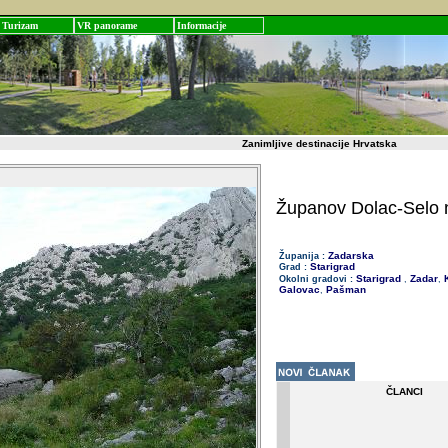
Turizam
VR panorame
Informacije
Zanimljive destinacije Hrvatska
Županov Dolac-Selo n
Zadarska
Županija :
Starigrad
Grad :
Starigrad
Zadar
K
Okolni gradovi :
,
,
Galovac
Pašman
,
ČLANCI