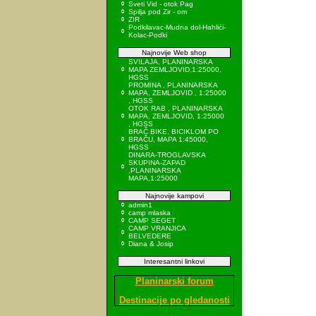
Sveti Vid - otok Pag
Spilja pod Zir - om
ZIR
Podkilavac-Mudna dol-Hahlići-
Kolac-Podki
Najnovije Web shop
SVILAJA, PLANINARSKA
MAPA ZEMLJOVID,1:25000,
HGSS
PROMINA , PLANINARSKA
MAPA, ZEMLJOVID , 1:25000
, HGSS
OTOK RAB , PLANINARSKA
MAPA, ZEMLJOVID, 1:25000
, HGSS
BRAČ BIKE, BICIKLOM PO
BRAČU, MAPA 1:45000,
HGSS
DINARA-TROGLAVSKA
SKUPINA-ZAPAD
,PLANINARSKA
MAPA,1:25000
Najnovije kampovi
admin1
camp mlaska
CAMP SEGET
CAMP VRANJICA
BELVEDERE
Diana & Josip
Interesantni linkovi
Planinarski forum
Destinacije po gledanosti