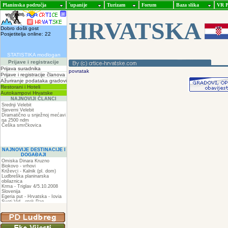
Planinska područja
ˇupanije
Turizam
Forum
Baza slika
VR P
HRVATSKA
Dobro došli gost
Posjetitelja online: 22
STATISTIKA modlogan
Prijave i registracije
Prijava suradnika
povratak
Prijave i registracije članova
Ažuriranje podataka gradovi
Restorani i Hoteli
Autokampovi Hrvatske
NAJNOVIJI ČLANCI
Srednji Velebit
Sjeverni Velebit
Dramatično u snježnoj mećavi
na 2500 ndm
Češka smrčkovica
NAJNOVIJE DESTINACIJE I
DOGAĐAJI
Omiska Dinara Kruzno
Biokovo - vrhovi
Križevci - Kalnik (pl. dom)
Ludbreška planinarska
obilaznica
Krma - Triglav 4/5.10.2008
Slovenija
Egeria put - Hrvatska - Iovia
Sveti Vid - otok Pag
Spilja pod Zir - om
ZIR
Podkilavac-Mudna dol-Hahlići-
Kolac-Podki