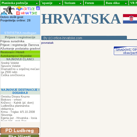
Planinska područja
ˇupanije
Turizam
Forum
Baza slika
VR P
HRVATSKA
Dobro došli gost
Posjetitelja online: 28
STATISTIKA modlogan
Prijave i registracije
Prijava suradnika
povratak
Prijave i registracije članova
Ažuriranje podataka gradovi
Restorani i Hoteli
Autokampovi Hrvatske
NAJNOVIJI ČLANCI
Srednji Velebit
Sjeverni Velebit
Dramatično u snježnoj mećavi
na 2500 ndm
Češka smrčkovica
NAJNOVIJE DESTINACIJE I
DOGAĐAJI
Omiska Dinara Kruzno
Biokovo - vrhovi
Križevci - Kalnik (pl. dom)
Ludbreška planinarska
obilaznica
Krma - Triglav 4/5.10.2008
Slovenija
Egeria put - Hrvatska - Iovia
Sveti Vid - otok Pag
Spilja pod Zir - om
ZIR
Podkilavac-Mudna dol-Hahlići-
Kolac-Podki