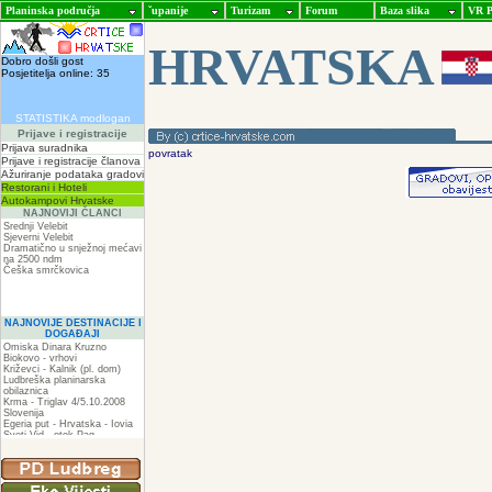
Planinska područja
ˇupanije
Turizam
Forum
Baza slika
VR P
HRVATSKA
Dobro došli gost
Posjetitelja online: 35
STATISTIKA modlogan
Prijave i registracije
Prijava suradnika
povratak
Prijave i registracije članova
Ažuriranje podataka gradovi
Restorani i Hoteli
Autokampovi Hrvatske
NAJNOVIJI ČLANCI
Srednji Velebit
Sjeverni Velebit
Dramatično u snježnoj mećavi
na 2500 ndm
Češka smrčkovica
NAJNOVIJE DESTINACIJE I
DOGAĐAJI
Omiska Dinara Kruzno
Biokovo - vrhovi
Križevci - Kalnik (pl. dom)
Ludbreška planinarska
obilaznica
Krma - Triglav 4/5.10.2008
Slovenija
Egeria put - Hrvatska - Iovia
Sveti Vid - otok Pag
Spilja pod Zir - om
ZIR
Podkilavac-Mudna dol-Hahlići-
Kolac-Podki