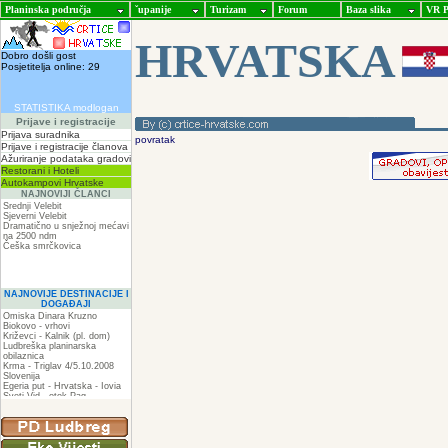
Planinska područja
ˇupanije
Turizam
Forum
Baza slika
VR P
HRVATSKA
Dobro došli gost
Posjetitelja online: 29
STATISTIKA modlogan
Prijave i registracije
Prijava suradnika
povratak
Prijave i registracije članova
Ažuriranje podataka gradovi
Restorani i Hoteli
Autokampovi Hrvatske
NAJNOVIJI ČLANCI
Srednji Velebit
Sjeverni Velebit
Dramatično u snježnoj mećavi
na 2500 ndm
Češka smrčkovica
NAJNOVIJE DESTINACIJE I
DOGAĐAJI
Omiska Dinara Kruzno
Biokovo - vrhovi
Križevci - Kalnik (pl. dom)
Ludbreška planinarska
obilaznica
Krma - Triglav 4/5.10.2008
Slovenija
Egeria put - Hrvatska - Iovia
Sveti Vid - otok Pag
Spilja pod Zir - om
ZIR
Podkilavac-Mudna dol-Hahlići-
Kolac-Podki