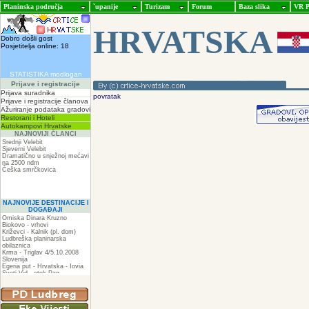
Planinska područja
ˇupanije
Turizam
Forum
Baza slika
VR P
HRVATSKA
Dobro došli gost
Posjetitelja online: 18
STATISTIKA modlogan
Prijave i registracije
Prijava suradnika
povratak
Prijave i registracije članova
Ažuriranje podataka gradovi
Restorani i Hoteli
Autokampovi Hrvatske
NAJNOVIJI ČLANCI
Srednji Velebit
Sjeverni Velebit
Dramatično u snježnoj mećavi
na 2500 ndm
Češka smrčkovica
NAJNOVIJE DESTINACIJE I
DOGAĐAJI
Omiska Dinara Kruzno
Biokovo - vrhovi
Križevci - Kalnik (pl. dom)
Ludbreška planinarska
obilaznica
Krma - Triglav 4/5.10.2008
Slovenija
Egeria put - Hrvatska - Iovia
Sveti Vid - otok Pag
Spilja pod Zir - om
ZIR
Podkilavac-Mudna dol-Hahlići-
Kolac-Podki