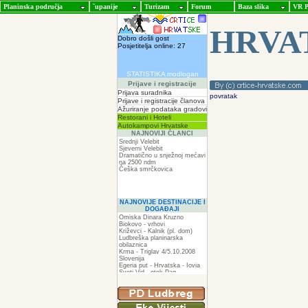
Planinska područja
ˇupanije
Turizam
Forum
Baza slika
VR P
HRVA
Dobro došli gost
Posjetitelja online: 27
STATISTIKA modlogan
Prijave i registracije
Prijava suradnika
povratak
Prijave i registracije članova
Ažuriranje podataka gradovi
Restorani i Hoteli
Autokampovi Hrvatske
NAJNOVIJI ČLANCI
Srednji Velebit
Sjeverni Velebit
Dramatično u snježnoj mećavi
na 2500 ndm
Češka smrčkovica
NAJNOVIJE DESTINACIJE I
DOGAĐAJI
Omiska Dinara Kruzno
Biokovo - vrhovi
Križevci - Kalnik (pl. dom)
Ludbreška planinarska
obilaznica
Krma - Triglav 4/5.10.2008
Slovenija
Egeria put - Hrvatska - Iovia
Sveti Vid - otok Pag
Spilja pod Zir - om
ZIR
Podkilavac-Mudna dol-Hahlići-
Kolac-Podki