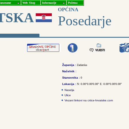
anorame
Web Shop
Informacije
Početna
OPĆINA
TSKA
Posedarje
Županija :
Zadarska
Načelnik :
Stanovnika :
0
Lokacija :
N: 0.00°0.00'0.00'' E: 0.00°0.00'0.00''
Naselja
Ulice
Vezani linkovi na crtice-hrvatske.com