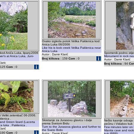
Ovako izgleda potok Velika Paklenica kod
Anica Luka 06/2006
Like his is look creek Velika Paklenica near
Anica Luka
 kod Anića Luka, lipanj-2006
Spomenik podno stij
Autor : Damir Klarić
er's at Anica Luka, Juni-
Monument in rock nea
Broj klikova :
159
Com :
0
Autor : Damir Klarić
laric
Broj klikova :
94
Com
125
Com :
0
 i Veliki zelembač 06-2006.
klenica .
Skretanje za Jurasovu glavicu i dalje
Nešto kasnije odvaja 
 and Green lizard (Lacerta
prema Svetom Brdu
pećinu i Vidakov kuk
ica luka . Paklenica .
Turn to the Jurasova glavica and further to
Few minutes later on le
larić
the Sveto Brdo
Manita cave and rock
190
Com :
0
Autor : Damir Klarić
kuk (PPP)