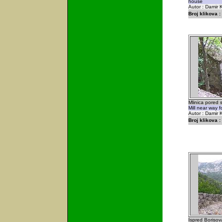
house
Autor : Damir K
Broj klikova :
Mlinica pored 
Mill near way 
Autor : Damir K
Broj klikova :
Ispred Boriso