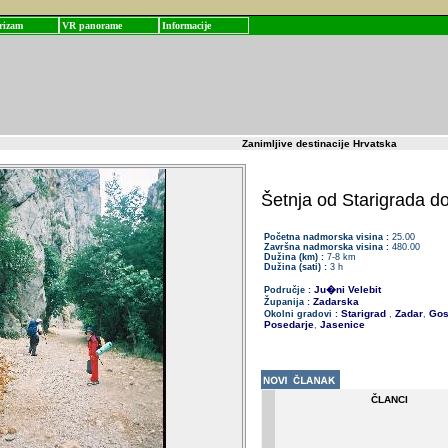
rizam
VR panorame
Informacije
Zanimljive destinacije Hrvatska
Šetnja od Starigrada d
Početna nadmorska visina :
25.00
Završna nadmorska visina :
480.00
Dužina (km) :
7-8 km
Dužina (sati) :
3 h
Ju�ni Velebit
Područje :
Zadarska
Županija :
Starigrad
Zadar
Gos
Okolni gradovi :
,
,
Posedarje
Jasenice
,
ČLANCI