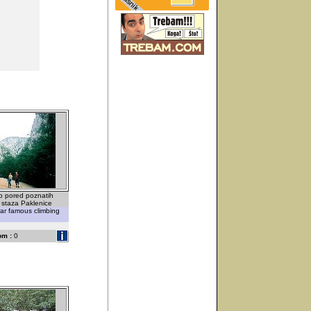
mo pored poznatih
h staza Paklenice
ear famous climbing
om :
0