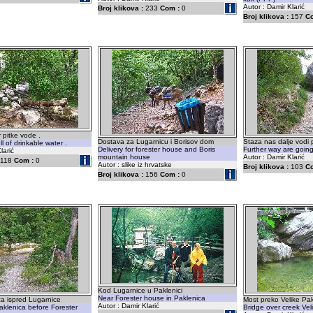
Autor : Damir Klarić
Broj klikova :
233
Com :
0
Broj klikova :
157
C
 pitke vode .
Dostava za Lugarnicu i Borisov dom
Staza nas dalje vodi 
l of drinkable water .
Delivery for forester house and Boris
Further way are goin
larić
mountain house
Autor : Damir Klarić
118
Com :
0
Autor : slike iz hrvatske
Broj klikova :
103
C
Broj klikova :
156
Com :
0
Kod Lugarnice u Paklenici
Near Forester house in Paklenica
ca ispred Lugarnice
Most preko Velike Pa
Autor : Damir Klarić
aklenica before Forester
Bridge over creek Vel