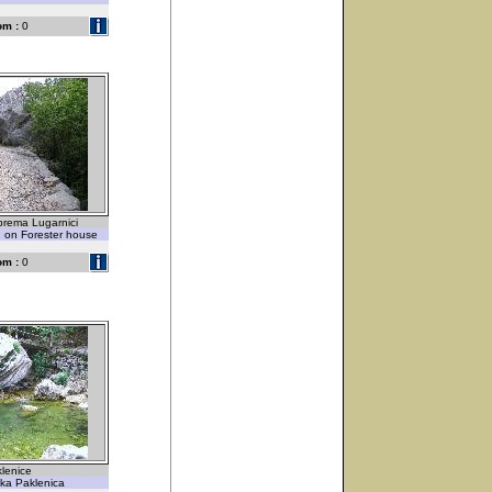
om :
0
prema Lugarnici
g on Forester house
om :
0
klenice
ika Paklenica