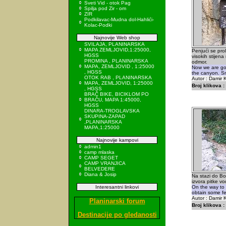
Sveti Vid - otok Pag
Spilja pod Zir - om
ZIR
Podkilavac-Mudna dol-Hahlići-
Kolac-Podki
Najnovije Web shop
SVILAJA, PLANINARSKA
MAPA ZEMLJOVID,1:25000,
Penjući se pr
HGSS
visokih stijen
PROMINA , PLANINARSKA
odmor.
MAPA, ZEMLJOVID , 1:25000
Now we are go
, HGSS
the canyon. Sm
OTOK RAB , PLANINARSKA
Autor : Damir K
MAPA, ZEMLJOVID, 1:25000
Broj klikova :
, HGSS
BRAČ BIKE, BICIKLOM PO
BRAČU, MAPA 1:45000,
HGSS
DINARA-TROGLAVSKA
SKUPINA-ZAPAD
,PLANINARSKA
MAPA,1:25000
Najnovije kampovi
admin1
camp mlaska
CAMP SEGET
CAMP VRANJICA
BELVEDERE
Diana & Josip
Na stazi do Bo
izvora pitke vo
Interesantni linkovi
On the way to
obtain some fe
Autor : Damir K
Planinarski forum
Broj klikova :
Destinacije po gledanosti