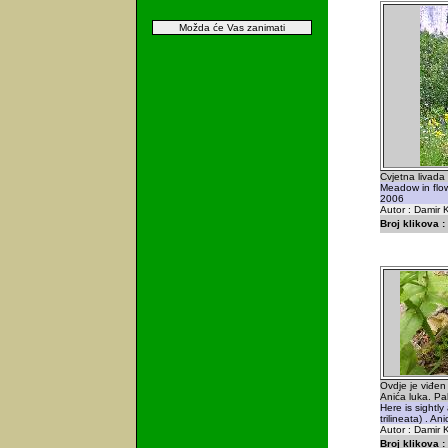
Možda će Vas zanimati
Cvjetna livada
Meadow in flow
2006
Autor : Damir K
Broj klikova :
Ovdje je viđen
Anića luka. Pa
Here is sightly
trilineata) . An
Autor : Damir K
Broj klikova :