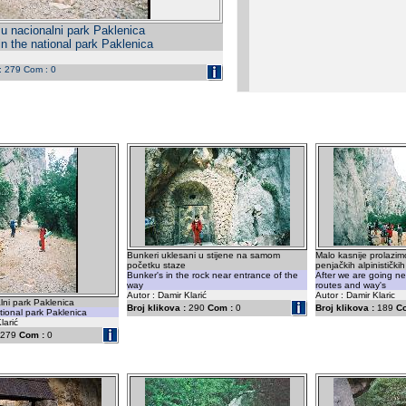
 u nacionalni park Paklenica
in the national park Paklenica
 : 279 Com : 0
Bunkeri uklesani u stijene na samom
Malo kasnije prolazi
početku staze
penjačkih alpinistički
Bunker's in the rock near entrance of the
After we are going n
way
routes and way's
Autor : Damir Klarić
Autor : Damir Klaric
lni park Paklenica
Broj klikova :
290
Com :
0
Broj klikova :
189
C
ational park Paklenica
larić
279
Com :
0