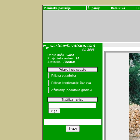
Planinska područja
Županije
Baza slika
Tu
Dobro došli :
Gost
Posjetitelja online :
24
Statistika :
AWstats
Prijave i registracije
Prijava suradnika
Prijave i registracije članova
Ažuriranje podataka gradovi
Tražilica - crtice