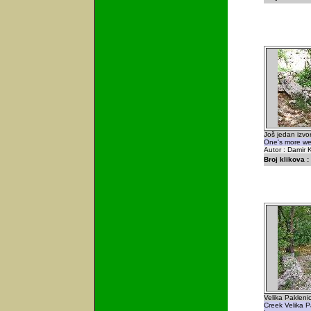
Još jedan izvor
One's more wel
Autor : Damir K
Broj klikova :
Velika Pakleni
Creek Velika P