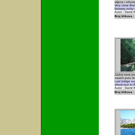
stijene i vrhov
Very close Bor
faraway rocky 
Autor : Damir K
Broj klikova :
Zadnji most pr
nasem putu do
Last bridge ov
virtual tour t
Autor : Damir K
Broj klikova :