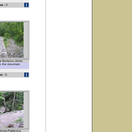
om :
0
ma Borisovu domu
to the mountain
m :
0
 doma-Paklenica