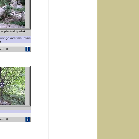
mo planinski potok
ust go over mountain
a
om :
0
om :
0