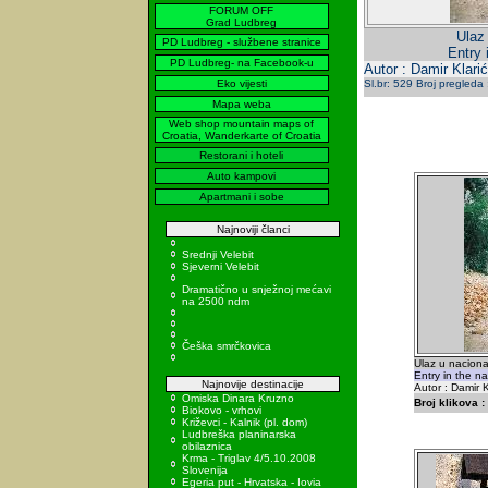
FORUM OFF
Grad Ludbreg
Ulaz
PD Ludbreg - službene stranice
Entry 
PD Ludbreg- na Facebook-u
Autor : Damir Klarić
Eko vijesti
Sl.br: 529 Broj pregleda
Mapa weba
Web shop mountain maps of
Croatia, Wanderkarte of Croatia
Restorani i hoteli
Auto kampovi
Apartmani i sobe
Najnoviji članci
Srednji Velebit
Sjeverni Velebit
Dramatično u snježnoj mećavi
na 2500 ndm
Češka smrčkovica
Ulaz u naciona
Entry in the n
Najnovije destinacije
Autor : Damir K
Omiska Dinara Kruzno
Broj klikova :
Biokovo - vrhovi
Križevci - Kalnik (pl. dom)
Ludbreška planinarska
obilaznica
Krma - Triglav 4/5.10.2008
Slovenija
Egeria put - Hrvatska - Iovia