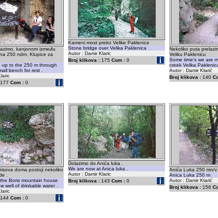
Kameni most preko Velike Paklenice
Stone bridge over Velika Paklenica
olazimo, kanjonom između
Nekoliko puta prelazi
Autor : Damir Klaric
a na 250 ndm. Klupice za
Veliku Paklenicu
Some time's we are m
Broj klikova :
175
Com :
0
 up to the 250 m through
creek Velika Paklenic
all bench for rest .
Autor : Damir Klarić
laric
Broj klikova :
140
C
177
Com :
0
Dolazimo do Anića luka .
We are now at Anica luka .
risova doma postoji nekoliko
Anića Luka 250 mn/v
Autor : Damir Klaric
de .
Anica Luka 250 m
 the Boris mountain house
Autor : Damir Klarić
Broj klikova :
143
Com :
0
w well of drinkable water .
Broj klikova :
156
C
laric
144
Com :
0