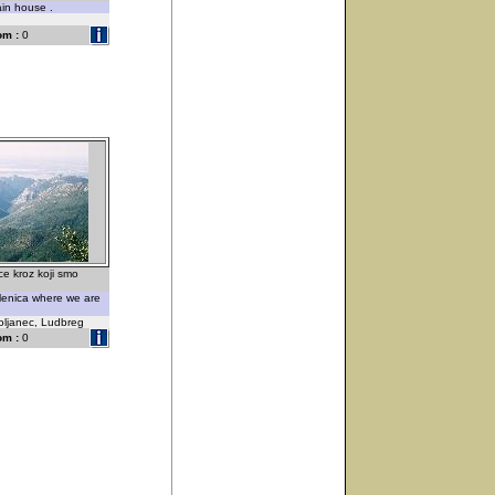
ain house .
om :
0
ce kroz koji smo
lenica where we are
oljanec, Ludbreg
om :
0