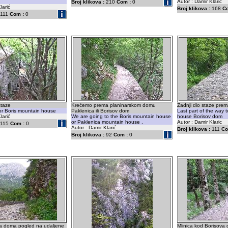
Autor : Damir Klarić
Broj klikova :
210
Com :
0
larić
Broj klikova :
168
C
111
Com :
0
staze
Krećemo prema planinarskom domu
Zadnji dio staze pre
for Boris mountain house
Paklenica ili Borisov dom
Last part of the way 
larić
We are going to the Boris mountain house
house Borisov dom
or Paklenica mountain house .
Autor : Damir Klaric
115
Com :
0
Autor : Damir Klarić
Broj klikova :
111
Co
Broj klikova :
92
Com :
0
va doma pogled na udaljene
Mlinica kod Borisova