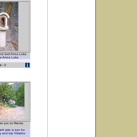
ene kod Anica Luka
r Anica Luka
 :
0
se put za Manita
ft side is turn for
y and top Vidakov