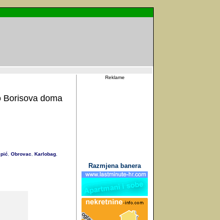
Reklame
o Borisova doma
pić
Obrovac
Karlobag
,
,
,
Razmjena banera