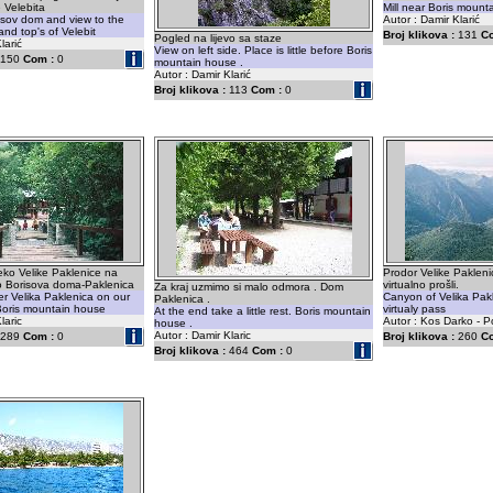
e Velebita
Mill near Boris mount
isov dom and view to the
Autor : Damir Klarić
and top's of Velebit
Broj klikova :
131
C
Pogled na lijevo sa staze
larić
View on left side. Place is little before Boris
150
Com :
0
mountain house .
Autor : Damir Klarić
Broj klikova :
113
Com :
0
eko Velike Paklenice na
Prodor Velike Pakleni
 Borisova doma-Paklenica
virtualno prošli.
Za kraj uzmimo si malo odmora . Dom
er Velika Paklenica on our
Canyon of Velika Pak
Paklenica .
o Boris mountain house
virtualy pass
At the end take a little rest. Boris mountain
laric
Autor : Kos Darko - P
house .
Autor : Damir Klaric
289
Com :
0
Broj klikova :
260
C
Broj klikova :
464
Com :
0