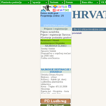
Planinska područja
ˇupanije
Turizam
Forum
Baza slika
VR P
HRVA
Dobro došli gost
Posjetitelja online: 25
STATISTIKA modlogan
Prijave i registracije
Prijava suradnika
povratak
Prijave i registracije članova
Ažuriranje podataka gradovi
Restorani i Hoteli
Autokampovi Hrvatske
NAJNOVIJI ČLANCI
Srednji Velebit
Sjeverni Velebit
Dramatično u snježnoj mećavi
na 2500 ndm
Češka smrčkovica
NAJNOVIJE DESTINACIJE I
DOGAĐAJI
Omiska Dinara Kruzno
Biokovo - vrhovi
Križevci - Kalnik (pl. dom)
Ludbreška planinarska
obilaznica
Krma - Triglav 4/5.10.2008
Slovenija
Egeria put - Hrvatska - Iovia
Sveti Vid - otok Pag
Spilja pod Zir - om
ZIR
Podkilavac-Mudna dol-Hahlići-
Kolac-Podki