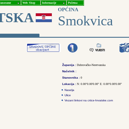
anorame
Web Shop
Informacije
Početna
OPĆINA
TSKA
Smokvica
Županija :
Dubrovačko-Neretvanska
Načelnik :
Stanovnika :
0
Lokacija :
N: 0.00°0.00'0.00'' E: 0.00°0.00'0.00''
Naselja
Ulice
Vezani linkovi na crtice-hrvatske.com