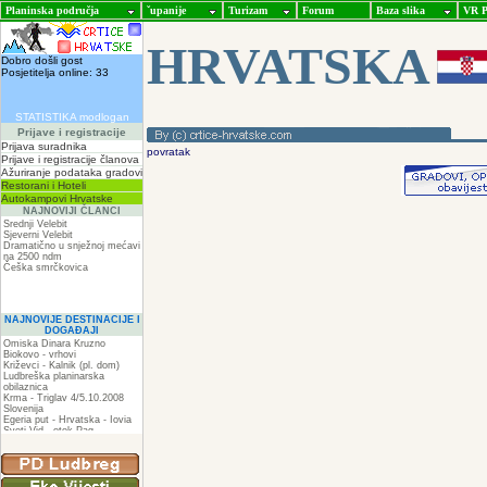
Planinska područja
ˇupanije
Turizam
Forum
Baza slika
VR P
HRVATSKA
Dobro došli gost
Posjetitelja online: 33
STATISTIKA modlogan
Prijave i registracije
Prijava suradnika
povratak
Prijave i registracije članova
Ažuriranje podataka gradovi
Restorani i Hoteli
Autokampovi Hrvatske
NAJNOVIJI ČLANCI
Srednji Velebit
Sjeverni Velebit
Dramatično u snježnoj mećavi
na 2500 ndm
Češka smrčkovica
NAJNOVIJE DESTINACIJE I
DOGAĐAJI
Omiska Dinara Kruzno
Biokovo - vrhovi
Križevci - Kalnik (pl. dom)
Ludbreška planinarska
obilaznica
Krma - Triglav 4/5.10.2008
Slovenija
Egeria put - Hrvatska - Iovia
Sveti Vid - otok Pag
Spilja pod Zir - om
ZIR
Podkilavac-Mudna dol-Hahlići-
Kolac-Podki