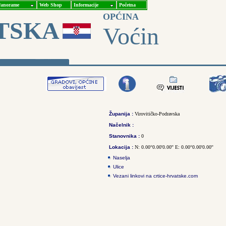
anorame
Web Shop
Informacije
Početna
OPĆINA
TSKA
Voćin
Županija :
Virovitičko-Podravska
Načelnik :
Stanovnika :
0
Lokacija :
N: 0.00°0.00'0.00'' E: 0.00°0.00'0.00''
Naselja
Ulice
Vezani linkovi na crtice-hrvatske.com