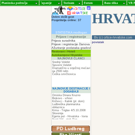
Planinska područja
ˇupanije
Turizam
Forum
Baza slika
VR P
HRVA
Dobro došli gost
Posjetitelja online: 37
STATISTIKA modlogan
Prijave i registracije
Prijava suradnika
povratak
Prijave i registracije članova
Ažuriranje podataka gradovi
Restorani i Hoteli
Autokampovi Hrvatske
NAJNOVIJI ČLANCI
Srednji Velebit
Sjeverni Velebit
Dramatično u snježnoj mećavi
na 2500 ndm
Češka smrčkovica
NAJNOVIJE DESTINACIJE I
DOGAĐAJI
Omiska Dinara Kruzno
Biokovo - vrhovi
Križevci - Kalnik (pl. dom)
Ludbreška planinarska
obilaznica
Krma - Triglav 4/5.10.2008
Slovenija
Egeria put - Hrvatska - Iovia
Sveti Vid - otok Pag
Spilja pod Zir - om
ZIR
Podkilavac-Mudna dol-Hahlići-
Kolac-Podki