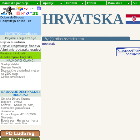
Planinska područja
ˇupanije
Turizam
Forum
Baza slika
VR P
HRVATSKA
Dobro došli gost
Posjetitelja online: 15
STATISTIKA modlogan
Prijave i registracije
Prijava suradnika
povratak
Prijave i registracije članova
Ažuriranje podataka gradovi
Restorani i Hoteli
Autokampovi Hrvatske
NAJNOVIJI ČLANCI
Srednji Velebit
Sjeverni Velebit
Dramatično u snježnoj mećavi
na 2500 ndm
Češka smrčkovica
NAJNOVIJE DESTINACIJE I
DOGAĐAJI
Omiska Dinara Kruzno
Biokovo - vrhovi
Križevci - Kalnik (pl. dom)
Ludbreška planinarska
obilaznica
Krma - Triglav 4/5.10.2008
Slovenija
Egeria put - Hrvatska - Iovia
Sveti Vid - otok Pag
Spilja pod Zir - om
ZIR
Podkilavac-Mudna dol-Hahlići-
Kolac-Podki