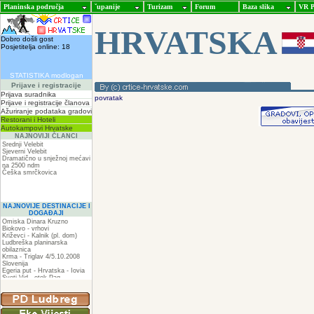
Planinska područja
ˇupanije
Turizam
Forum
Baza slika
VR P
HRVATSKA
Dobro došli gost
Posjetitelja online: 18
STATISTIKA modlogan
Prijave i registracije
Prijava suradnika
povratak
Prijave i registracije članova
Ažuriranje podataka gradovi
Restorani i Hoteli
Autokampovi Hrvatske
NAJNOVIJI ČLANCI
Srednji Velebit
Sjeverni Velebit
Dramatično u snježnoj mećavi
na 2500 ndm
Češka smrčkovica
NAJNOVIJE DESTINACIJE I
DOGAĐAJI
Omiska Dinara Kruzno
Biokovo - vrhovi
Križevci - Kalnik (pl. dom)
Ludbreška planinarska
obilaznica
Krma - Triglav 4/5.10.2008
Slovenija
Egeria put - Hrvatska - Iovia
Sveti Vid - otok Pag
Spilja pod Zir - om
ZIR
Podkilavac-Mudna dol-Hahlići-
Kolac-Podki