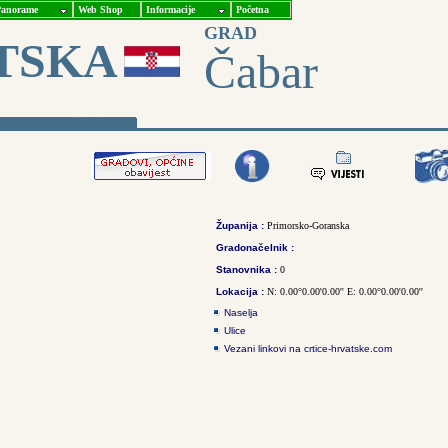
anorame
Web Shop
Informacije
Početna
GRAD
TSKA
Čabar
Županija :
Primorsko-Goranska
Gradonačelnik :
Stanovnika :
0
Lokacija :
N: 0.00°0.00'0.00'' E: 0.00°0.00'0.00''
Naselja
Ulice
Vezani linkovi na crtice-hrvatske.com