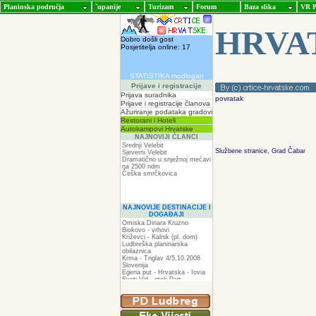
Planinska područja
ˇupanije
Turizam
Forum
Baza slika
VR P
HRVA
Dobro došli gost
Posjetitelja online: 17
STATISTIKA modlogan
Prijave i registracije
Prijava suradnika
povratak
Prijave i registracije članova
Ažuriranje podataka gradovi
Restorani i Hoteli
Autokampovi Hrvatske
NAJNOVIJI ČLANCI
Srednji Velebit
Službene stranice
, Grad Čabar
Sjeverni Velebit
Dramatično u snježnoj mećavi
na 2500 ndm
Češka smrčkovica
NAJNOVIJE DESTINACIJE I
DOGAĐAJI
Omiska Dinara Kruzno
Biokovo - vrhovi
Križevci - Kalnik (pl. dom)
Ludbreška planinarska
obilaznica
Krma - Triglav 4/5.10.2008
Slovenija
Egeria put - Hrvatska - Iovia
Sveti Vid - otok Pag
Spilja pod Zir - om
ZIR
Podkilavac-Mudna dol-Hahlići-
Kolac-Podki