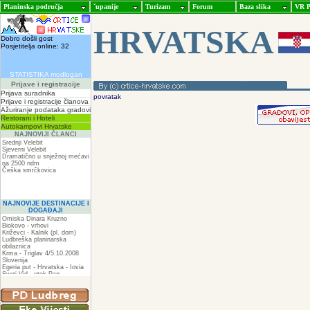
Planinska područja
ˇupanije
Turizam
Forum
Baza slika
VR P
HRVATSKA
Dobro došli gost
Posjetitelja online: 32
STATISTIKA modlogan
Prijave i registracije
Prijava suradnika
povratak
Prijave i registracije članova
Ažuriranje podataka gradovi
Restorani i Hoteli
Autokampovi Hrvatske
NAJNOVIJI ČLANCI
Srednji Velebit
Sjeverni Velebit
Dramatično u snježnoj mećavi
na 2500 ndm
Češka smrčkovica
NAJNOVIJE DESTINACIJE I
DOGAĐAJI
Omiska Dinara Kruzno
Biokovo - vrhovi
Križevci - Kalnik (pl. dom)
Ludbreška planinarska
obilaznica
Krma - Triglav 4/5.10.2008
Slovenija
Egeria put - Hrvatska - Iovia
Sveti Vid - otok Pag
Spilja pod Zir - om
ZIR
Podkilavac-Mudna dol-Hahlići-
Kolac-Podki