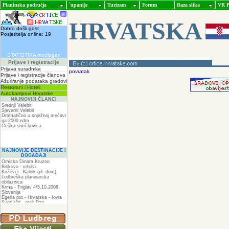
Planinska područja
ˇupanije
Turizam
Forum
Baza slika
VR P
HRVATSKA
Dobro došli gost
Posjetitelja online: 19
STATISTIKA modlogan
Prijave i registracije
Prijava suradnika
povratak
Prijave i registracije članova
Ažuriranje podataka gradovi
Restorani i Hoteli
Autokampovi Hrvatske
NAJNOVIJI ČLANCI
Srednji Velebit
Sjeverni Velebit
Dramatično u snježnoj mećavi
na 2500 ndm
Češka smrčkovica
NAJNOVIJE DESTINACIJE I
DOGAĐAJI
Omiska Dinara Kruzno
Biokovo - vrhovi
Križevci - Kalnik (pl. dom)
Ludbreška planinarska
obilaznica
Krma - Triglav 4/5.10.2008
Slovenija
Egeria put - Hrvatska - Iovia
Sveti Vid - otok Pag
Spilja pod Zir - om
ZIR
Podkilavac-Mudna dol-Hahlići-
Kolac-Podki