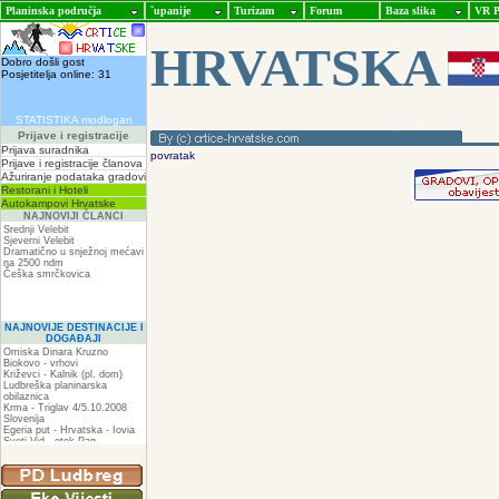
Planinska područja
ˇupanije
Turizam
Forum
Baza slika
VR P
HRVATSKA
Dobro došli gost
Posjetitelja online: 31
STATISTIKA modlogan
Prijave i registracije
Prijava suradnika
povratak
Prijave i registracije članova
Ažuriranje podataka gradovi
Restorani i Hoteli
Autokampovi Hrvatske
NAJNOVIJI ČLANCI
Srednji Velebit
Sjeverni Velebit
Dramatično u snježnoj mećavi
na 2500 ndm
Češka smrčkovica
NAJNOVIJE DESTINACIJE I
DOGAĐAJI
Omiska Dinara Kruzno
Biokovo - vrhovi
Križevci - Kalnik (pl. dom)
Ludbreška planinarska
obilaznica
Krma - Triglav 4/5.10.2008
Slovenija
Egeria put - Hrvatska - Iovia
Sveti Vid - otok Pag
Spilja pod Zir - om
ZIR
Podkilavac-Mudna dol-Hahlići-
Kolac-Podki