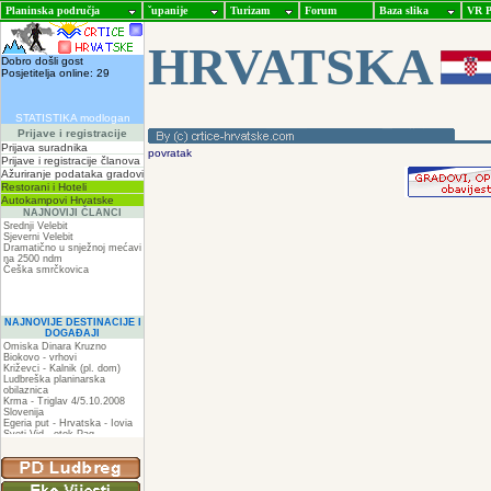
Planinska područja
ˇupanije
Turizam
Forum
Baza slika
VR P
HRVATSKA
Dobro došli gost
Posjetitelja online: 29
STATISTIKA modlogan
Prijave i registracije
Prijava suradnika
povratak
Prijave i registracije članova
Ažuriranje podataka gradovi
Restorani i Hoteli
Autokampovi Hrvatske
NAJNOVIJI ČLANCI
Srednji Velebit
Sjeverni Velebit
Dramatično u snježnoj mećavi
na 2500 ndm
Češka smrčkovica
NAJNOVIJE DESTINACIJE I
DOGAĐAJI
Omiska Dinara Kruzno
Biokovo - vrhovi
Križevci - Kalnik (pl. dom)
Ludbreška planinarska
obilaznica
Krma - Triglav 4/5.10.2008
Slovenija
Egeria put - Hrvatska - Iovia
Sveti Vid - otok Pag
Spilja pod Zir - om
ZIR
Podkilavac-Mudna dol-Hahlići-
Kolac-Podki