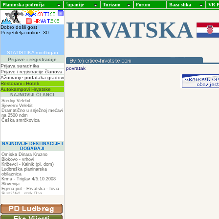
Planinska područja
ˇupanije
Turizam
Forum
Baza slika
VR P
HRVATSKA
Dobro došli gost
Posjetitelja online: 30
STATISTIKA modlogan
Prijave i registracije
Prijava suradnika
povratak
Prijave i registracije članova
Ažuriranje podataka gradovi
Restorani i Hoteli
Autokampovi Hrvatske
NAJNOVIJI ČLANCI
Srednji Velebit
Sjeverni Velebit
Dramatično u snježnoj mećavi
na 2500 ndm
Češka smrčkovica
NAJNOVIJE DESTINACIJE I
DOGAĐAJI
Omiska Dinara Kruzno
Biokovo - vrhovi
Križevci - Kalnik (pl. dom)
Ludbreška planinarska
obilaznica
Krma - Triglav 4/5.10.2008
Slovenija
Egeria put - Hrvatska - Iovia
Sveti Vid - otok Pag
Spilja pod Zir - om
ZIR
Podkilavac-Mudna dol-Hahlići-
Kolac-Podki