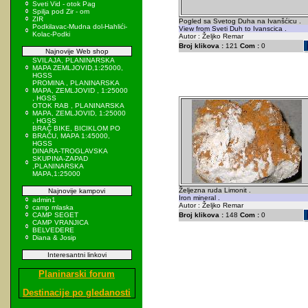
Sveti Vid - otok Pag
Spilja pod Zir - om
ZIR
Pogled sa Svetog Duha na Ivanšćicu .
Podkilavac-Mudna dol-Hahlići-
View from Sveti Duh to Ivanscica .
Kolac-Podki
Autor : Željko Remar
Broj klikova :
121
Com :
0
Najnovije Web shop
SVILAJA, PLANINARSKA
MAPA ZEMLJOVID,1:25000,
HGSS
PROMINA , PLANINARSKA
MAPA, ZEMLJOVID , 1:25000
, HGSS
OTOK RAB , PLANINARSKA
MAPA, ZEMLJOVID, 1:25000
, HGSS
BRAČ BIKE, BICIKLOM PO
BRAČU, MAPA 1:45000,
HGSS
DINARA-TROGLAVSKA
SKUPINA-ZAPAD
,PLANINARSKA
MAPA,1:25000
Željezna ruda Limonit .
Najnovije kampovi
Iron mineral .
admin1
Autor : Željko Remar
camp mlaska
CAMP SEGET
Broj klikova :
148
Com :
0
CAMP VRANJICA
BELVEDERE
Diana & Josip
Interesantni linkovi
Planinarski forum
Destinacije po gledanosti