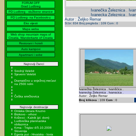
FORUM OFF
Grad Ludbreg
Ivanečka Železnica . Ivan
PD Ludbreg - službene stranice
Ivanecka Zeleznica . Ivan
PD Ludbreg- na Facebook-u
Autor : Željko Remar
Eko vijesti
Sl.br: 834 Broj pregleda : 109 Com : 0
Mapa weba
Web shop mountain maps of
Croatia, Wanderkarte of Croatia
Restorani i hoteli
Auto kampovi
Apartmani i sobe
Najnoviji članci
Srednji Velebit
Sjeverni Velebit
Dramatično u snježnoj mećavi
na 2500 ndm
Ivanečka Železnica . Ivanšćica .
Ivanecka Zeleznica . Ivanscica .
Autor : Željko Remar
Češka smrčkovica
Broj klikova :
109
Com :
0
Najnovije destinacije
Omiska Dinara Kruzno
Biokovo - vrhovi
Križevci - Kalnik (pl. dom)
Ludbreška planinarska
obilaznica
Krma - Triglav 4/5.10.2008
Slovenija
Egeria put - Hrvatska - Iovia