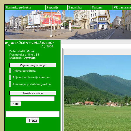
Planinska područja
Županije
Baza slika
Turizam
VR panoram
Dobro došli :
Gost
Posjetitelja online :
14
Statistika :
AWstats
Prijave i registracije
Prijava suradnika
Prijave i registracije članova
Ažuriranje podataka gradovi
Tražilica - crtice