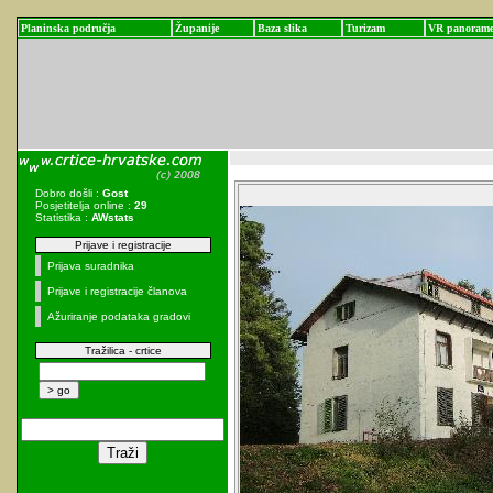
Planinska područja
Županije
Baza slika
Turizam
VR panoram
Dobro došli :
Gost
Posjetitelja online :
29
Statistika :
AWstats
Prijave i registracije
Prijava suradnika
Prijave i registracije članova
Ažuriranje podataka gradovi
Tražilica - crtice