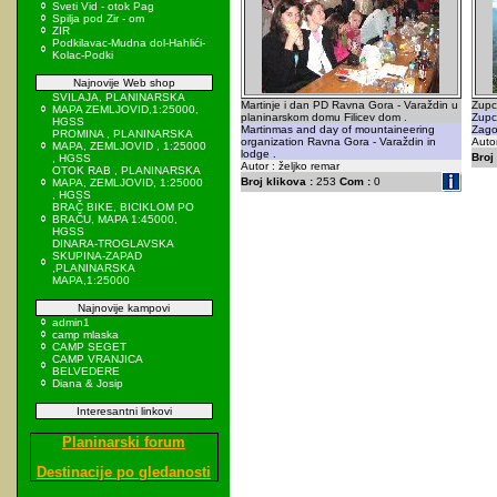
Sveti Vid - otok Pag
Spilja pod Zir - om
ZIR
Podkilavac-Mudna dol-Hahlići-
Kolac-Podki
Najnovije Web shop
SVILAJA, PLANINARSKA
Martinje i dan PD Ravna Gora - Varaždin u
Zupci
MAPA ZEMLJOVID,1:25000,
planinarskom domu Filicev dom .
Zupci
HGSS
Martinmas and day of mountaineering
Zagor
PROMINA , PLANINARSKA
organization Ravna Gora - Varaždin in
Autor
MAPA, ZEMLJOVID , 1:25000
lodge .
Broj 
, HGSS
Autor : željko remar
OTOK RAB , PLANINARSKA
Broj klikova :
253
Com :
0
MAPA, ZEMLJOVID, 1:25000
, HGSS
BRAČ BIKE, BICIKLOM PO
BRAČU, MAPA 1:45000,
HGSS
DINARA-TROGLAVSKA
SKUPINA-ZAPAD
,PLANINARSKA
MAPA,1:25000
Najnovije kampovi
admin1
camp mlaska
CAMP SEGET
CAMP VRANJICA
BELVEDERE
Diana & Josip
Interesantni linkovi
Planinarski forum
Destinacije po gledanosti