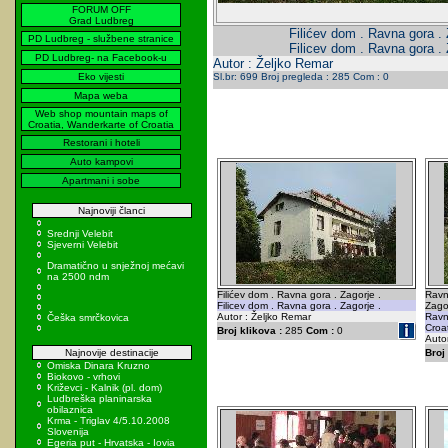
FORUM OFF
Grad Ludbreg
Filićev dom . Ravna gora . 
PD Ludbreg - službene stranice
Filicev dom . Ravna gora . 
PD Ludbreg- na Facebook-u
Autor : Željko Remar
Eko vijesti
Sl.br: 699 Broj pregleda : 285 Com : 0
Mapa weba
Web shop mountain maps of
Croatia, Wanderkarte of Croatia
Restorani i hoteli
Auto kampovi
Apartmani i sobe
Najnoviji članci
Srednji Velebit
Sjeverni Velebit
Dramatično u snježnoj mećavi
na 2500 ndm
Filićev dom . Ravna gora . Zagorje .
Ravn
Filicev dom . Ravna gora . Zagorje .
Zagor
Autor : Željko Remar
Ravn
Češka smrčkovica
Croat
Broj klikova :
285
Com :
0
Autor
Najnovije destinacije
Broj 
Omiska Dinara Kruzno
Biokovo - vrhovi
Križevci - Kalnik (pl. dom)
Ludbreška planinarska
obilaznica
Krma - Triglav 4/5.10.2008
Slovenija
Egeria put - Hrvatska - Iovia