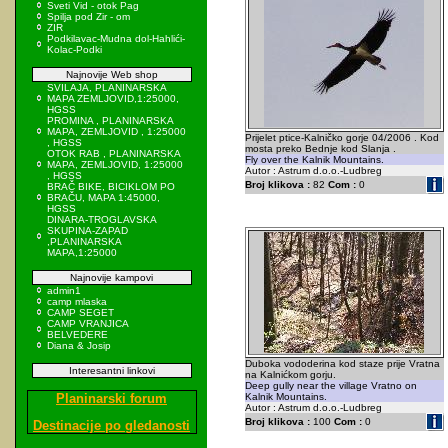
Sveti Vid - otok Pag
Spilja pod Zir - om
ZIR
Podkilavac-Mudna dol-Hahlići-
Kolac-Podki
Najnovije Web shop
SVILAJA, PLANINARSKA
MAPA ZEMLJOVID,1:25000,
HGSS
PROMINA , PLANINARSKA
MAPA, ZEMLJOVID , 1:25000
Prijelet ptice-Kalničko gorje 04/2006 . Kod
, HGSS
mosta preko Bednje kod Slanja .
OTOK RAB , PLANINARSKA
Fly over the Kalnik Mountains.
MAPA, ZEMLJOVID, 1:25000
Autor : Astrum d.o.o.-Ludbreg
, HGSS
Broj klikova :
82
Com :
0
BRAČ BIKE, BICIKLOM PO
BRAČU, MAPA 1:45000,
HGSS
DINARA-TROGLAVSKA
SKUPINA-ZAPAD
,PLANINARSKA
MAPA,1:25000
Najnovije kampovi
admin1
camp mlaska
CAMP SEGET
CAMP VRANJICA
BELVEDERE
Diana & Josip
Duboka vododerina kod staze prije Vratna
Interesantni linkovi
na Kalnićkom gorju.
Deep gully near the village Vratno on
Planinarski forum
Kalnik Mountains.
Autor : Astrum d.o.o.-Ludbreg
Broj klikova :
100
Com :
0
Destinacije po gledanosti