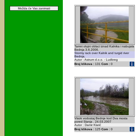
Možda će Vas zanimati
Tamni olujni oblaci iznad Kalnika i nabujala
Bednja 3.6.2006.
Stormy rack over Kalnik and turgid river
Bednja.
Autor : Astrum d.o.o. - Ludbreg
Broj klikova :
131
Com :
0
Visok vodostaj Bednje kod Dva mosta
pored Slanja . 24.03.2007
Autor : Damir Klarić
Broj klikova :
125
Com :
0