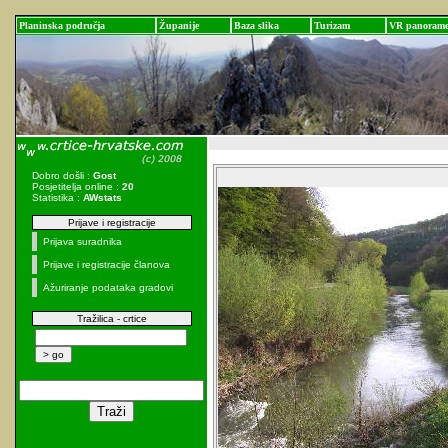
Planinska područja
Županije
Baza slika
Turizam
VR panoram
Dobro došli :
Gost
Posjetitelja online :
20
Statistika :
AWstats
Prijave i registracije
Prijava suradnika
Prijave i registracije članova
Ažuriranje podataka gradovi
Tražilica - crtice