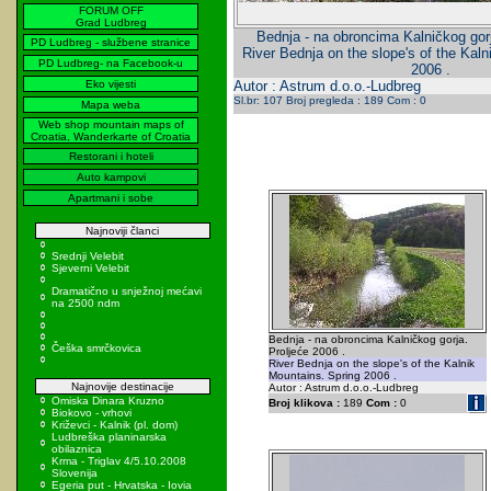
FORUM OFF
Grad Ludbreg
Bednja - na obroncima Kalničkog gorj
PD Ludbreg - službene stranice
River Bednja on the slope's of the Kal
PD Ludbreg- na Facebook-u
2006 .
Eko vijesti
Autor : Astrum d.o.o.-Ludbreg
Sl.br: 107 Broj pregleda : 189 Com : 0
Mapa weba
Web shop mountain maps of
Croatia, Wanderkarte of Croatia
Restorani i hoteli
Auto kampovi
Apartmani i sobe
Najnoviji članci
Srednji Velebit
Sjeverni Velebit
Dramatično u snježnoj mećavi
na 2500 ndm
Bednja - na obroncima Kalničkog gorja.
Češka smrčkovica
Proljeće 2006 .
River Bednja on the slope's of the Kalnik
Mountains. Spring 2006 .
Najnovije destinacije
Autor : Astrum d.o.o.-Ludbreg
Omiska Dinara Kruzno
Broj klikova :
189
Com :
0
Biokovo - vrhovi
Križevci - Kalnik (pl. dom)
Ludbreška planinarska
obilaznica
Krma - Triglav 4/5.10.2008
Slovenija
Egeria put - Hrvatska - Iovia