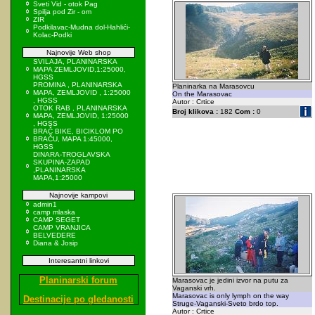
Sveti Vid - otok Pag
Spilja pod Zir - om
ZIR
Podkilavac-Mudna dol-Hahlići-
Kolac-Podki
Najnovije Web shop
SVILAJA, PLANINARSKA
MAPA ZEMLJOVID,1:25000,
HGSS
PROMINA , PLANINARSKA
Planinarka na Marasovcu
MAPA, ZEMLJOVID , 1:25000
On the Marasovac
, HGSS
Autor : Crtice
OTOK RAB , PLANINARSKA
Broj klikova :
182
Com :
0
MAPA, ZEMLJOVID, 1:25000
, HGSS
BRAČ BIKE, BICIKLOM PO
BRAČU, MAPA 1:45000,
HGSS
DINARA-TROGLAVSKA
SKUPINA-ZAPAD
,PLANINARSKA
MAPA,1:25000
Najnovije kampovi
admin1
camp mlaska
CAMP SEGET
CAMP VRANJICA
BELVEDERE
Diana & Josip
Interesantni linkovi
Planinarski forum
Marasovac je jedini izvor na putu za
Vaganski vrh.
Marasovac is only lymph on the way
Destinacije po gledanosti
Struge-Vaganski-Sveto brdo top.
Autor : Crtice