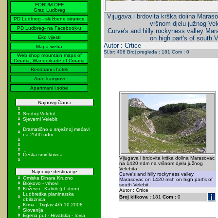
FORUM OFF
Grad Ludbreg
Vijugava i brdovita krška dolina Mara
PD Ludbreg - službene stranice
vršnom djelu južnog Vel
PD Ludbreg- na Facebook-u
Curve's and hilly rockyness valley M
Eko vijesti
on high part's of south V
Autor : Crtice
Mapa weba
Sl.br: 406 Broj pregleda : 181 Com : 0
Web shop mountain maps of
Croatia, Wanderkarte of Croatia
Restorani i hoteli
Auto kampovi
Apartmani i sobe
Najnoviji članci
Srednji Velebit
Sjeverni Velebit
Dramatično u snježnoj mećavi
na 2500 ndm
Češka smrčkovica
Vijugava i brdovita krška dolina Marasovac
na 1420 ndm na vršnom djelu južnog
Velebita.
Najnovije destinacije
Curve's and hilly rockyness valley
Omiska Dinara Kruzno
Marasovac on 1420 msh on high part's of
Biokovo - vrhovi
south Velebit
Križevci - Kalnik (pl. dom)
Autor : Crtice
Ludbreška planinarska
Broj klikova :
181
Com :
0
obilaznica
Krma - Triglav 4/5.10.2008
Slovenija
Egeria put - Hrvatska - Iovia