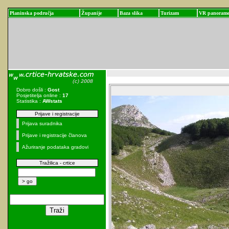
Planinska područja
Županije
Baza slika
Turizam
VR panoram
Dobro došli :
Gost
Posjetitelja online :
17
Statistika :
AWstats
Prijave i registracije
Prijava suradnika
Prijave i registracije članova
Ažuriranje podataka gradovi
Tražilica - crtice