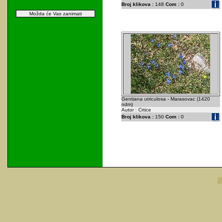
Broj klikova :
148
Com :
0
Možda će Vas zanimati
Gentiana utriculosa - Marasovac (1420
ndm)
Autor : Crtice
Broj klikova :
150
Com :
0