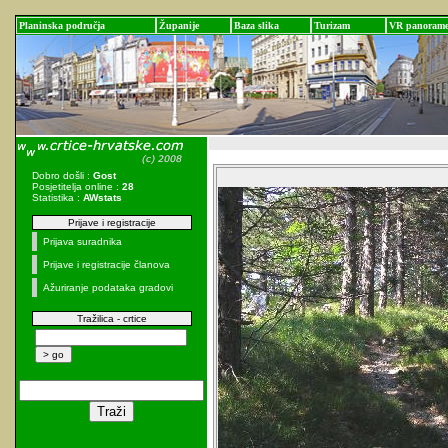
Planinska područja
Županije
Baza slika
Turizam
VR panoram
Dobro došli :
Gost
Posjetitelja online :
28
Statistika :
AWstats
Prijave i registracije
Prijava suradnika
Prijave i registracije članova
Ažuriranje podataka gradovi
Tražilica - crtice