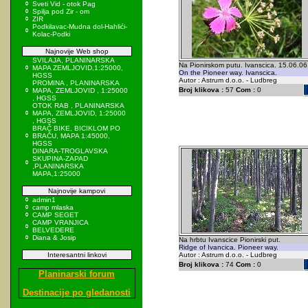
Sveti Vid - otok Pag
Spilja pod Zir - om
ZIR
Podkilavac-Mudna dol-Hahlići-
Kolac-Podki
Najnovije Web shop
SVILAJA, PLANINARSKA
Na Pionirskom putu. Ivanscica. 15.06.06
MAPA ZEMLJOVID,1:25000,
On the Pioneer way. Ivanscica.
HGSS
Autor : Astrum d.o.o. - Ludbreg
PROMINA , PLANINARSKA
Broj klikova :
57
Com :
0
MAPA, ZEMLJOVID , 1:25000
, HGSS
OTOK RAB , PLANINARSKA
MAPA, ZEMLJOVID, 1:25000
, HGSS
BRAČ BIKE, BICIKLOM PO
BRAČU, MAPA 1:45000,
HGSS
DINARA-TROGLAVSKA
SKUPINA-ZAPAD
,PLANINARSKA
MAPA,1:25000
Najnovije kampovi
admin1
camp mlaska
CAMP SEGET
CAMP VRANJICA
BELVEDERE
Diana & Josip
Na hrbtu Ivanscice Pionirski put.
Ridge of Ivancica. Pioneer way.
Interesantni linkovi
Autor : Astrum d.o.o. - Ludbreg
Broj klikova :
74
Com :
0
Planinarski forum
Destinacije po gledanosti