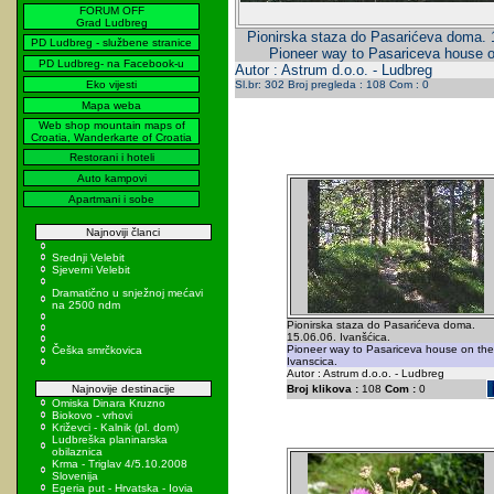
FORUM OFF
Grad Ludbreg
Pionirska staza do Pasarićeva doma. 1
PD Ludbreg - službene stranice
Pioneer way to Pasariceva house o
PD Ludbreg- na Facebook-u
Autor : Astrum d.o.o. - Ludbreg
Eko vijesti
Sl.br: 302 Broj pregleda : 108 Com : 0
Mapa weba
Web shop mountain maps of
Croatia, Wanderkarte of Croatia
Restorani i hoteli
Auto kampovi
Apartmani i sobe
Najnoviji članci
Srednji Velebit
Sjeverni Velebit
Dramatično u snježnoj mećavi
na 2500 ndm
Pionirska staza do Pasarićeva doma.
15.06.06. Ivanšćica.
Pioneer way to Pasariceva house on the
Češka smrčkovica
Ivanscica.
Autor : Astrum d.o.o. - Ludbreg
Najnovije destinacije
Broj klikova :
108
Com :
0
Omiska Dinara Kruzno
Biokovo - vrhovi
Križevci - Kalnik (pl. dom)
Ludbreška planinarska
obilaznica
Krma - Triglav 4/5.10.2008
Slovenija
Egeria put - Hrvatska - Iovia