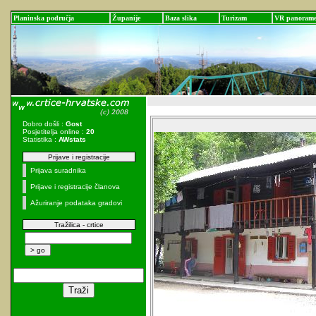
Planinska područja
Županije
Baza slika
Turizam
VR panoram
Dobro došli :
Gost
Posjetitelja online :
20
Statistika :
AWstats
Prijave i registracije
Prijava suradnika
Prijave i registracije članova
Ažuriranje podataka gradovi
Tražilica - crtice