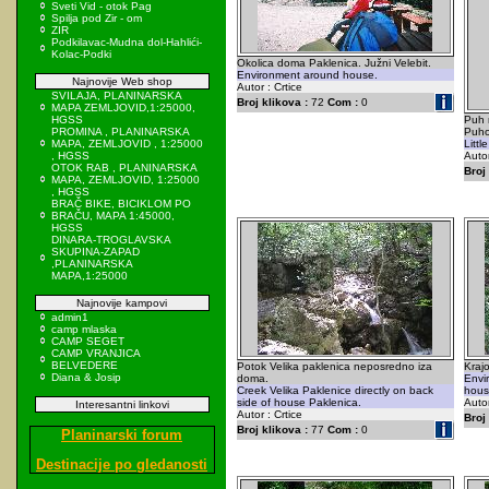
Sveti Vid - otok Pag
Spilja pod Zir - om
ZIR
Podkilavac-Mudna dol-Hahlići-
Kolac-Podki
Okolica doma Paklenica. Južni Velebit.
Environment around house.
Najnovije Web shop
Autor : Crtice
SVILAJA, PLANINARSKA
Broj klikova :
72
Com :
0
MAPA ZEMLJOVID,1:25000,
HGSS
Puh 
PROMINA , PLANINARSKA
Puhov
MAPA, ZEMLJOVID , 1:25000
Litt
, HGSS
Autor
OTOK RAB , PLANINARSKA
Broj 
MAPA, ZEMLJOVID, 1:25000
, HGSS
BRAČ BIKE, BICIKLOM PO
BRAČU, MAPA 1:45000,
HGSS
DINARA-TROGLAVSKA
SKUPINA-ZAPAD
,PLANINARSKA
MAPA,1:25000
Najnovije kampovi
admin1
camp mlaska
CAMP SEGET
CAMP VRANJICA
BELVEDERE
Potok Velika paklenica neposredno iza
Krajo
Diana & Josip
doma.
Envi
Creek Velika Paklenice directly on back
hous
side of house Paklenica.
Autor
Interesantni linkovi
Autor : Crtice
Broj 
Broj klikova :
77
Com :
0
Planinarski forum
Destinacije po gledanosti