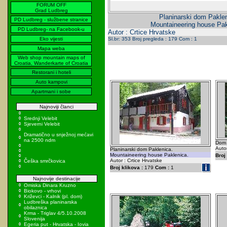
FORUM OFF
Grad Ludbreg
Planinarski dom Paklen
PD Ludbreg - službene stranice
Mountaineering house Pak
PD Ludbreg- na Facebook-u
Autor : Crtice Hrvatske
Eko vijesti
Sl.br: 353 Broj pregleda : 179 Com : 1
Mapa weba
Web shop mountain maps of
Croatia, Wanderkarte of Croatia
Restorani i hoteli
Auto kampovi
Apartmani i sobe
Najnoviji članci
Srednji Velebit
Sjeverni Velebit
Dramatično u snježnoj mećavi
na 2500 ndm
Dom P
Autor
Planinarski dom Paklenica.
Mountaineering house Paklenica.
Broj 
Autor : Crtice Hrvatske
Češka smrčkovica
Broj klikova :
179
Com :
1
Najnovije destinacije
Omiska Dinara Kruzno
Biokovo - vrhovi
Križevci - Kalnik (pl. dom)
Ludbreška planinarska
obilaznica
Krma - Triglav 4/5.10.2008
Slovenija
Egeria put - Hrvatska - Iovia