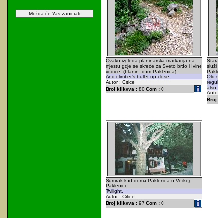
Možda će Vas zanimati
Ovako izgleda planinarska markacija na
Stara
mjestu gdje se skreće za Sveto brdo i Ivine
služi
vodice. (Planin. dom Paklenica).
Pakl
And climber's bullet up-close.
Old s
Autor : Crtice
regul
also
Broj klikova :
80
Com :
0
Autor
Broj 
Sumrak kod doma Paklenica u Velikoj
Paklenici.
Twilight.
Autor : Crtice
Broj klikova :
97
Com :
0