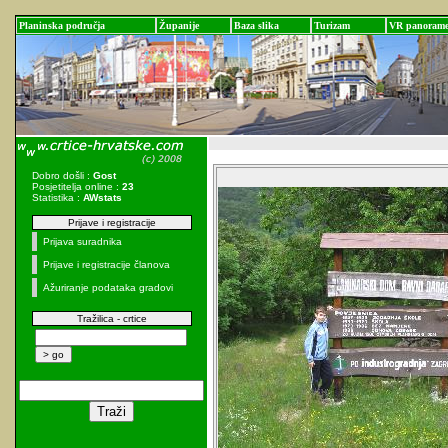
Planinska područja
Županije
Baza slika
Turizam
VR panoram
Dobro došli :
Gost
Posjetitelja online :
23
Statistika :
AWstats
Prijave i registracije
Prijava suradnika
Prijave i registracije članova
Ažuriranje podataka gradovi
Tražilica - crtice