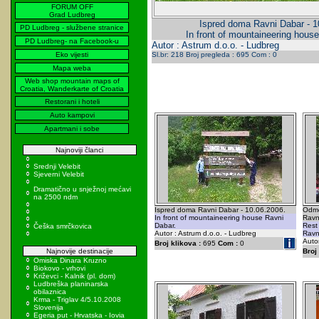
FORUM OFF
Grad Ludbreg
Ispred doma Ravni Dabar - 1
PD Ludbreg - službene stranice
In front of mountaineering hous
PD Ludbreg- na Facebook-u
Autor : Astrum d.o.o. - Ludbreg
Eko vijesti
Sl.br: 218 Broj pregleda : 695 Com : 0
Mapa weba
Web shop mountain maps of
Croatia, Wanderkarte of Croatia
Restorani i hoteli
Auto kampovi
Apartmani i sobe
Najnoviji članci
Srednji Velebit
Sjeverni Velebit
Dramatično u snježnoj mećavi
na 2500 ndm
Ispred doma Ravni Dabar - 10.06.2006.
Odmo
In front of mountaineering house Ravni
Ravn
Dabar.
Rest
Češka smrčkovica
Autor : Astrum d.o.o. - Ludbreg
Ravn
Autor
Broj klikova :
695
Com :
0
Najnovije destinacije
Broj 
Omiska Dinara Kruzno
Biokovo - vrhovi
Križevci - Kalnik (pl. dom)
Ludbreška planinarska
obilaznica
Krma - Triglav 4/5.10.2008
Slovenija
Egeria put - Hrvatska - Iovia