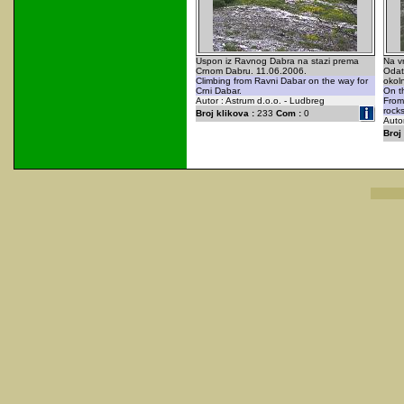
Uspon iz Ravnog Dabra na stazi prema
Na v
Crnom Dabru. 11.06.2006.
Odat
Climbing from Ravni Dabar on the way for
okol
Crni Dabar.
On th
Autor : Astrum d.o.o. - Ludbreg
From 
rocks
Broj klikova :
233
Com :
0
Autor
Broj 