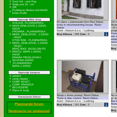
Sveti Vid - otok Pag
Spilja pod Zir - om
ZIR
Podkilavac-Mudna dol-Hahlići-
Kolac-Podki
Najnovije Web shop
Pri ulazu u planinarski dom Ravi Dabar.
Od n
SVILAJA, PLANINARSKA
Entry in mountainerring house. Ravni
škola
MAPA ZEMLJOVID,1:25000,
Dabar.
i 20.
HGSS
Autor : Astrum d.o.o. - Ludbreg
posje
PROMINA , PLANINARSKA
From
Broj klikova :
289
Com :
0
MAPA, ZEMLJOVID , 1:25000
are 
, HGSS
adap
OTOK RAB , PLANINARSKA
mount
MAPA, ZEMLJOVID, 1:25000
Autor
, HGSS
Broj 
BRAČ BIKE, BICIKLOM PO
BRAČU, MAPA 1:45000,
HGSS
DINARA-TROGLAVSKA
SKUPINA-ZAPAD
,PLANINARSKA
MAPA,1:25000
Najnovije kampovi
admin1
camp mlaska
CAMP SEGET
CAMP VRANJICA
BELVEDERE
Diana & Josip
Struja u domu postoji. Ravni Dabar.
No ve
Interesantni linkovi
There is also current. Ravni Dabar.
pl. 
Autor : Astrum d.o.o. - Ludbreg
But s
Planinarski forum
Roma
Broj klikova :
161
Com :
0
Autor
Broj 
Destinacije po gledanosti