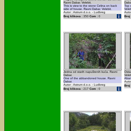
Ravni Dabar. Velebit.
Dabar
This is view to the stone Celina on back
Top 
side of house. Ravni Dabar. Velebit.
Veleb
Autor : Astrum d.o.o. - Ludbreg
Autor
Broj klikova :
350
Com :
0
Broj 
Jedna od starih napuštenih kuća. Ravni
Osta
Dabar.
Veleb
One of the abbandoned house. Ravni
Aban
Dabar.
Autor
Autor : Astrum d.o.o. - Ludbreg
Broj 
Broj klikova :
217
Com :
0