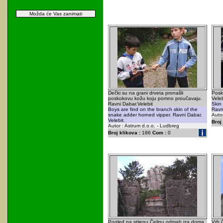
Možda će Vas zanimati
Dečki su na grani drveta pronašli
Posk
poskokovu kožu koju pomno proučavaju.
Veleb
Ravni Dabar.Velebit
Skin
Boys are find on the branch skin of the
Ravni
snake adder horned vipper. Ravni Dabar.
Autor
Velebit.
Broj 
Autor : Astrum d.o.o. - Ludbreg
Broj klikova :
186
Com :
0
Pogled na stijenu Čelinu odmah iza doma.
Vrh Č