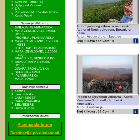
Sveti Vid - otok Pag
Spilja pod Zir - om
ZIR
Podkilavac-Mudna dol-Hahlići-
Kolac-Podki
Najnovije Web shop
Autor Sjevernog vidikovca na Kalniku.
SVILAJA, PLANINARSKA
Author of North belvedere. Brownie of
MAPA ZEMLJOVID,1:25000,
Kalnik.
HGSS
Autor : Astrum d.o.o. - Ludbreg
PROMINA , PLANINARSKA
Broj klikova :
55
Com :
0
MAPA, ZEMLJOVID , 1:25000
, HGSS
OTOK RAB , PLANINARSKA
MAPA, ZEMLJOVID, 1:25000
, HGSS
BRAČ BIKE, BICIKLOM PO
BRAČU, MAPA 1:45000,
HGSS
DINARA-TROGLAVSKA
SKUPINA-ZAPAD
,PLANINARSKA
MAPA,1:25000
Najnovije kampovi
admin1
camp mlaska
Pogled sa Sjevernog vidikovca . Kalnik .
CAMP SEGET
View from North outlook . Kalnik
CAMP VRANJICA
mountain's .
BELVEDERE
Autor : Destinacije
Diana & Josip
Broj klikova :
62
Com :
0
Interesantni linkovi
Planinarski forum
Destinacije po gledanosti