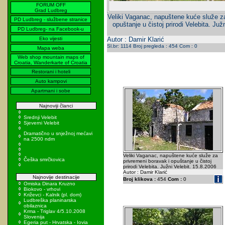
FORUM OFF
Grad Ludbreg
Veliki Vaganac, napuštene kuće služe za
PD Ludbreg - službene stranice
opuštanje u čistoj prirodi Velebita. Juž
PD Ludbreg- na Facebook-u
Eko vijesti
Autor : Damir Klarić
Sl.br: 1114 Broj pregleda : 454 Com : 0
Mapa weba
Web shop mountain maps of
Croatia, Wanderkarte of Croatia
Restorani i hoteli
Auto kampovi
Apartmani i sobe
Najnoviji članci
Srednji Velebit
Sjeverni Velebit
Dramatično u snježnoj mećavi
na 2500 ndm
Veliki Vaganac, napuštene kuće služe za
Češka smrčkovica
privremeni boravak i opuštanje u čistoj
prirodi Velebita. Južni Velebit. 15.8.2006
Autor : Damir Klarić
Najnovije destinacije
Broj klikova :
454
Com :
0
Omiska Dinara Kruzno
Biokovo - vrhovi
Križevci - Kalnik (pl. dom)
Ludbreška planinarska
obilaznica
Krma - Triglav 4/5.10.2008
Slovenija
Egeria put - Hrvatska - Iovia