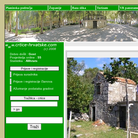
Planinska područja
Županije
Baza slika
Turizam
VR panoram
Dobro došli :
Gost
Posjetitelja online :
55
Statistika :
AWstats
Prijave i registracije
Prijava suradnika
Prijave i registracije članova
Ažuriranje podataka gradovi
Tražilica - crtice