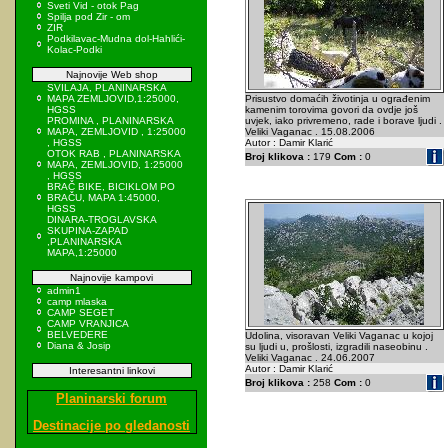
Sveti Vid - otok Pag
Spilja pod Zir - om
ZIR
Podkilavac-Mudna dol-Hahlići-
Kolac-Podki
Najnovije Web shop
SVILAJA, PLANINARSKA
MAPA ZEMLJOVID,1:25000,
Prisustvo domaćih životinja u ograđenim
HGSS
kamenim torovima govori da ovdje još
PROMINA , PLANINARSKA
uvjek, iako privremeno, rade i borave ljudi .
MAPA, ZEMLJOVID , 1:25000
Veliki Vaganac . 15.08.2006
, HGSS
Autor : Damir Klarić
OTOK RAB , PLANINARSKA
Broj klikova :
179
Com :
0
MAPA, ZEMLJOVID, 1:25000
, HGSS
BRAČ BIKE, BICIKLOM PO
BRAČU, MAPA 1:45000,
HGSS
DINARA-TROGLAVSKA
SKUPINA-ZAPAD
,PLANINARSKA
MAPA,1:25000
Najnovije kampovi
admin1
camp mlaska
CAMP SEGET
CAMP VRANJICA
BELVEDERE
Udolina, visoravan Veliki Vaganac u kojoj
Diana & Josip
su ljudi u, prošlosti, izgradili naseobinu .
Veliki Vaganac . 24.06.2007
Autor : Damir Klarić
Interesantni linkovi
Broj klikova :
258
Com :
0
Planinarski forum
Destinacije po gledanosti